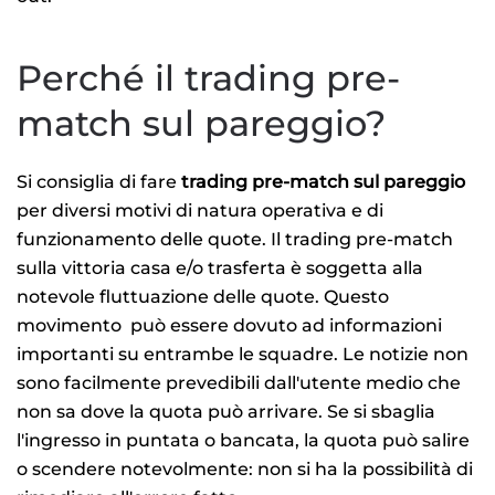
Perché il trading pre-
match sul pareggio?
Si consiglia di fare
trading pre-match sul pareggio
per diversi motivi di natura operativa e di
funzionamento delle quote. Il trading pre-match
sulla vittoria casa e/o trasferta è soggetta alla
notevole fluttuazione delle quote. Questo
movimento può essere dovuto ad informazioni
importanti su entrambe le squadre. Le notizie non
sono facilmente prevedibili dall'utente medio che
non sa dove la quota può arrivare. Se si sbaglia
l'ingresso in puntata o bancata, la quota può salire
o scendere notevolmente: non si ha la possibilità di