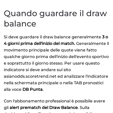
Quando guardare il draw
balance
Si deve guardare il draw balance generalmente
3 o
4 giorni prima dell'inizio del match.
Generalmente il
movimento principale delle quote viene fatto
qualche giorno prima dell'inizio dell'evento sportivo
e soprattutto il giorno stesso. Per usare questo
indicatore si deve andare sul sito
asianodds.scoretrend.net ed analizzare l'indicatore
nella schermata principale o nella TAB pronostici
alla voce
DB Punta
.
Con l'abbonamento professional è possibile avere
gli
alert prematch del Draw Balance
. Sulla