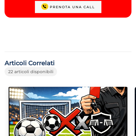
PRENOTA UNA CALL
Articoli Correlati
22 articoli disponibili