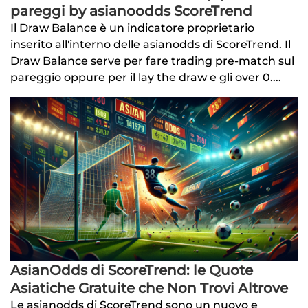
pareggi by asianoodds ScoreTrend
Il Draw Balance è un indicatore proprietario
inserito all'interno delle asianodds di ScoreTrend. Il
Draw Balance serve per fare trading pre-match sul
pareggio oppure per il lay the draw e gli over 0....
AsianOdds di ScoreTrend: le Quote
Asiatiche Gratuite che Non Trovi Altrove
Le asianodds di ScoreTrend sono un nuovo e