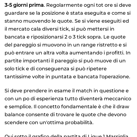
3-5 giorni prima
. Regolarmente ogni tot ore si deve
guardare se la posizione è stata eseguita e come si
stanno muovendo le quote. Se si viene eseguiti ed
il mercato cala diversi tick, si può mettersi in
bancata e riposizionarsi 2 o 3 tick sopra. Le quote
del pareggio si muovono in un range ristretto e si
può entrare un altra volta aumentando i profitti. In
partite importanti il pareggio si può muove di un
solo tick e di conseguenza si può ripetere
tantissime volte in puntata e bancata l'operazione.
Si deve prendere in esame il match in questione e
con un po di esperienza tutto diventerà meccanico
e semplice. Il concetto fondamentale è che il draw
balance consente di trovare le quote che devono
scendere con un'ottima probabilità.
Qui sotto il grafico della partita di Ligue 1 Marsiglia