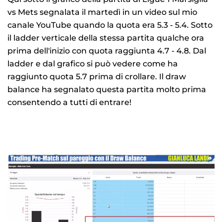
vs Mets segnalata il martedì in un video sul mio
canale YouTube quando la quota era 5.3 - 5.4. Sotto
il ladder verticale della stessa partita qualche ora
prima dell'inizio con quota raggiunta 4.7 - 4.8. Dal
ladder e dal grafico si può vedere come ha
raggiunto quota 5.7 prima di crollare. Il draw
balance ha segnalato questa partita molto prima
consentendo a tutti di entrare!