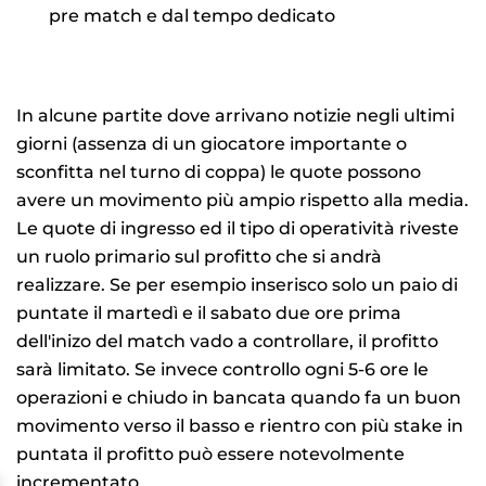
pre match e dal tempo dedicato
In alcune partite dove arrivano notizie negli ultimi
giorni (assenza di un giocatore importante o
sconfitta nel turno di coppa) le quote possono
avere un movimento più ampio rispetto alla media.
Le quote di ingresso ed il tipo di operatività riveste
un ruolo primario sul profitto che si andrà
realizzare. Se per esempio inserisco solo un paio di
puntate il martedì e il sabato due ore prima
dell'inizo del match vado a controllare, il profitto
sarà limitato. Se invece controllo ogni 5-6 ore le
operazioni e chiudo in bancata quando fa un buon
movimento verso il basso e rientro con più stake in
puntata il profitto può essere notevolmente
incrementato.