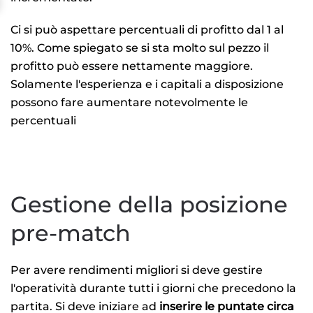
Ci si può aspettare percentuali di profitto dal 1 al
10%. Come spiegato se si sta molto sul pezzo il
profitto può essere nettamente maggiore.
Solamente l'esperienza e i capitali a disposizione
possono fare aumentare notevolmente le
percentuali
Gestione della posizione
pre-match
Per avere rendimenti migliori si deve gestire
l'operatività durante tutti i giorni che precedono la
partita. Si deve iniziare ad
inserire le puntate circa