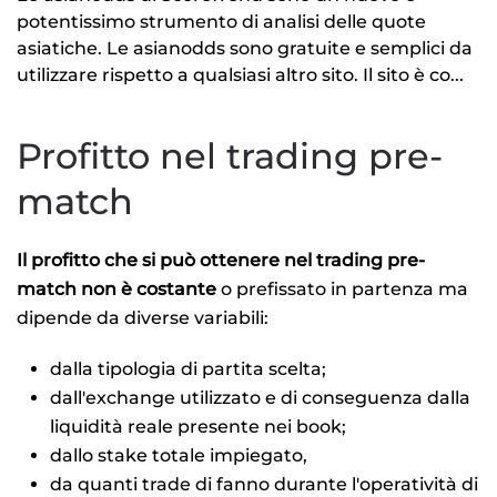
potentissimo strumento di analisi delle quote
asiatiche. Le asianodds sono gratuite e semplici da
utilizzare rispetto a qualsiasi altro sito. Il sito è co...
Profitto nel trading pre-
match
Il profitto che si può ottenere nel trading pre-
match non è costante
o prefissato in partenza ma
dipende da diverse variabili:
dalla tipologia di partita scelta;
dall'exchange utilizzato e di conseguenza dalla
liquidità reale presente nei book;
dallo stake totale impiegato,
da quanti trade di fanno durante l'operatività di