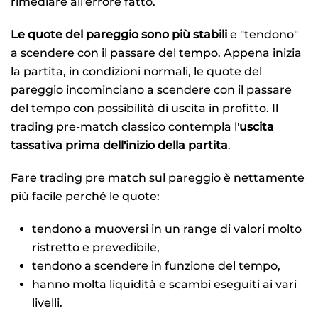
rimediare all'errore fatto.
Le quote del pareggio sono più stabili
e "tendono"
a scendere con il passare del tempo. Appena inizia
la partita, in condizioni normali, le quote del
pareggio incominciano a scendere con il passare
del tempo con possibilità di uscita in profitto. Il
trading pre-match classico contempla l'
uscita
tassativa prima dell'inizio della partita
.
Fare trading pre match sul pareggio è nettamente
più facile perché le quote:
tendono a muoversi in un range di valori molto
ristretto e prevedibile,
tendono a scendere in funzione del tempo,
hanno molta liquidità e scambi eseguiti ai vari
livelli.