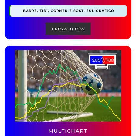
BARRE, TIRI, CORNER E SOST. SUL GRAFICO
PROVALO ORA
MULTICHART