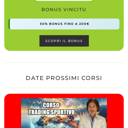
BONUS VINCITU
50% BONUS FINO A 200€
SCOPRI IL BONUS
DATE PROSSIMI CORSI