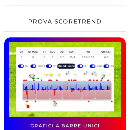
PROVA SCORETREND
GRAFICI A BARRE UNICI