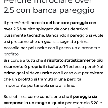
Perchè Incrociare over
Betrpractice pro filtro over 2.5
2.5 con banca pareggio
Risultati sistema e uscite
Il perchè dell'
incrocio del bancare pareggio con
over 2.5
è subito spiegato da considerazioni
Video banca pareggio con over 2.5
puramente tecniche. Bancando il pareggio si vuole
e si presume che un goal sia segnato prima
possbile per poi
uscire con il green up e prendere
profitto
.
Si ricorda a tutti che il
risultato statisticamente più
ricorrente è proprio il risultato 1-1
ed ecco perchè al
primo goal si deve uscire con il cash out per evitare
che un profitto si tramuti in una perdita
importante portandola sino alla fine.
Se si utilizza come condizione che il
pareggio sia
compreso in un range di quote
per esempio 3.20 e