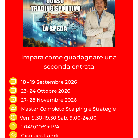
Impara come guadagnare una
seconda entrata
18 - 19 Settembre 2026
23- 24 Ottobre 2026
27- 28 Novembre 2026
Master Completo Scalping e Strategie
Ven. 9.30-19.30 Sab. 9.00-24.00
1.049,00€ + IVA
Gianluca Landi