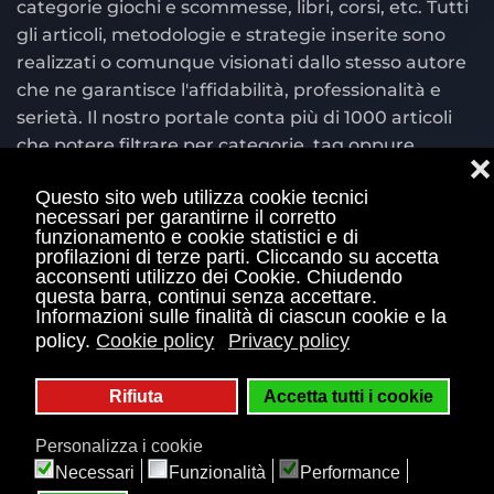
categorie giochi e scommesse, libri, corsi, etc. Tutti
gli articoli, metodologie e strategie inserite sono
realizzati o comunque visionati dallo stesso autore
che ne garantisce l'affidabilità, professionalità e
serietà. Il nostro portale conta più di 1000 articoli
che potere filtrare per categorie, tag oppure
❌
cercare per parola chiave nel motore di ricerca
Questo sito web utilizza cookie tecnici
situato in alto a destra.
necessari per garantirne il corretto
funzionamento e cookie statistici e di
© Copyright 2004 - 2026 Bettingexchange.net è
profilazioni di terze parti. Cliccando su accetta
acconsenti utilizzo dei Cookie. Chiudendo
sito ufficiale Betting Exchange® con marchio
questa barra, continui senza accettare.
registrato e di proprietà di Gianluca Landi Piva
Informazioni sulle finalità di ciascun cookie e la
01460210113 e piva 03835590542 E' vietata qualsiasi
policy.
Cookie policy
Privacy policy
duplicazione, plagio e utilizzo dei contenuti
presenti nel sito. Il gioco è vietato ai minori di 18
Rifiuta
Accetta tutti i cookie
anni e può causare dipendenza patologica.
Personalizza i cookie
Informati sulle probabilità di vincita e sul
Necessari
Funzionalità
Performance
regolamento del gioco sul sito ADM .
Mappa Sito