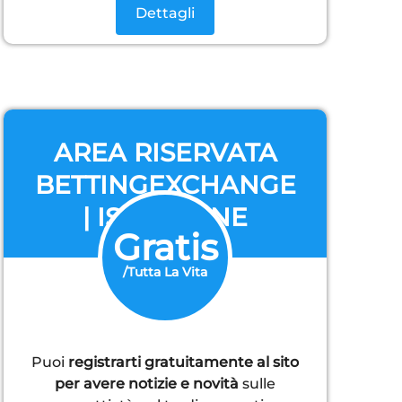
Dettagli
AREA RISERVATA
BETTINGEXCHANGE
| ISCRIZIONE
Gratis
GRATUITA
/Tutta La Vita
Puoi
registrarti gratuitamente al sito
per avere notizie e novità
sulle