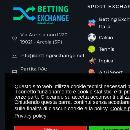
SPORT EXCHA
Betting Exc
Italia
Via Aurelia nord 220
Calcio
19021 - Arcola (SP)
Tennis
info@bettingexchange.net
Ippica
Partita IVA:
Altri Sport
01460210113
Questo sito web utilizza cookie tecnici necessari 
il corretto funzionamento e cookie statistici e di pro
Sito ufficiale del marchio registrato Betting Exchang
terze parti. Cliccando su accetta acconsenti utiliz
Chiudendo questa barra, continui senza accettare
metodologie e strategie inserite sono realizzati o c
sulle finalità di ciascun cookie e la policy.
Cookie p
portale conta più di 1000 articoli che potere filtra
Privacy policy
© Copyright 2004 - 2026 Bettingexchange.net è sit