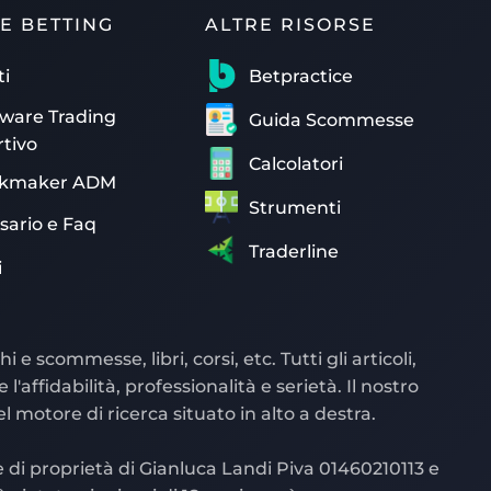
E BETTING
ALTRE RISORSE
ti
Betpractice
tware Trading
Guida Scommesse
rtivo
Calcolatori
kmaker ADM
Strumenti
sario e Faq
Traderline
i
 scommesse, libri, corsi, etc. Tutti gli articoli,
affidabilità, professionalità e serietà. Il nostro
l motore di ricerca situato in alto a destra.
di proprietà di Gianluca Landi Piva 01460210113 e