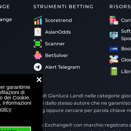
NGE
STRUMENTI BETTING
RISORS
hange
Scoretrend
Con
Sof
AsianOdds
Spo
Scanner
Boo
BetSolver
Glos
Alert Telegram
Libr
❌
per garantirne
filazioni di
e® di proprietà di Gianluca Landi nelle categorie giochi e
zo dei Cookie.
. Informazioni
omunque visionati dallo stesso autore che ne garantisce l'
olicy
re per categorie, tag oppure cercare per parola chiave ne
o ufficiale Betting Exchange® con marchio registrato e 