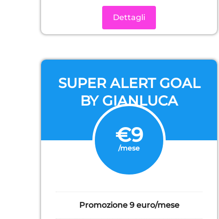
Dettagli
SUPER ALERT GOAL
BY GIANLUCA
LANDI
€9
/mese
Promozione 9 euro/mese