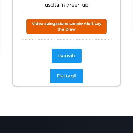
uscita in green up
Video spiegazione canale Alert Lay
the Draw
Iscriviti
Dettagli