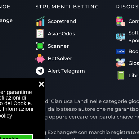
NGE
STRUMENTI BETTING
RISORS
hange
Scoretrend
Con
Sof
AsianOdds
Spo
Scanner
Boo
BetSolver
Glos
Alert Telegram
Libr
❌
per garantirne
filazioni di
e® di proprietà di Gianluca Landi nelle categorie giochi e
zo dei Cookie.
. Informazioni
omunque visionati dallo stesso autore che ne garantisce l'
olicy
re per categorie, tag oppure cercare per parola chiave ne
o ufficiale Betting Exchange® con marchio registrato e 