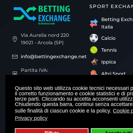
SPORT EXCHA
Betting Exc
Italia
Via Aurelia nord 220
Calcio
19021 - Arcola (SP)
Tennis
info@bettingexchange.net
Ippica
Partita IVA:
Altri Sport
01460210113
Questo sito web utilizza cookie tecnici necessari 
il corretto funzionamento e cookie statistici e di pro
Sito ufficiale del marchio registrato Betting Exchang
terze parti. Cliccando su accetta acconsenti utiliz
Chiudendo questa barra, continui senza accettare
metodologie e strategie inserite sono realizzati o c
sulle finalità di ciascun cookie e la policy.
Cookie p
portale conta più di 1000 articoli che potere filtra
Privacy policy
© Copyright 2004 - 2026 Bettingexchange.net è sit