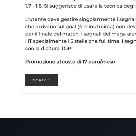
1.7 - 1.8. Si suggerisce di usare la tecnica degli
L'utente deve gestire singolarmente i segnali 
che arrivano sul goal (4 minuti circa) non dev
per il finale del match. I segnali del mega al
HT specialmente i 5 stelle che full time. I se
con la dicitura TOP.
Promozione al costo di 17 euro/mese
ISCRIVITI