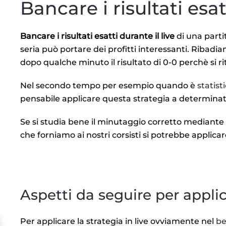
Bancare i risultati esa
Bancare i risultati esatti durante il live
di una parti
seria può portare dei profitti interessanti. Riba
dopo qualche minuto il risultato di 0-0 perchè si 
Nel secondo tempo per esempio quando è
statis
pensabile applicare questa strategia a determinat
Se si studia bene il minutaggio corretto mediante l
che forniamo ai nostri corsisti si potrebbe applicar
Aspetti da seguire per applica
Per applicare la strategia in live ovviamente nel
be