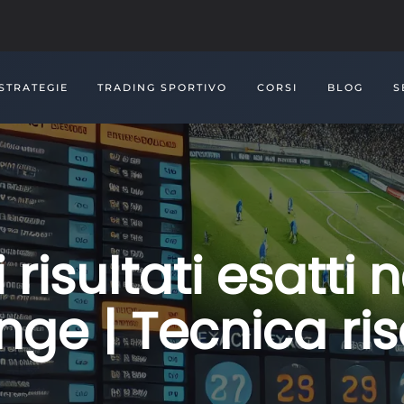
STRATEGIE
TRADING SPORTIVO
CORSI
BLOG
S
risultati esatti 
ge | Tecnica ri