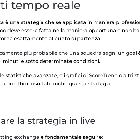
tti tempo reale
ta è una strategia che se applicata in maniera professio
diamo deve essere fatta nella maniera opportuna e non b
ritorna esattamente al punto di partenza.
ticamente più probabile che una squadra segni un goal
i minuti e sotto determinate condizioni.
e statistiche avanzate, o i
grafici di ScoreTrend
o altri 
e con ottimi risultati anche questa strategia.
re la strategia in live
tting exchange
è fondamentale seguire: