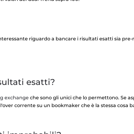
eressante riguardo a bancare i risultati esatti sia pr
ultati esatti?
ing exchange
che sono gli unici che lo permettono. Se as
l'over corrente su un bookmaker che è la stessa cosa b