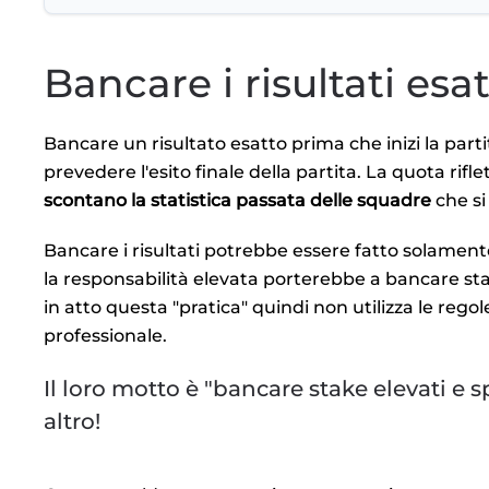
Bancare i risultati esatti
Bancare i risultati esat
pre-match
tempo reale
Bancare i risultati es
Bancare un risultato esatto prima che inizi la par
prevedere l'esito finale della partita. La quota rifle
scontano la statistica passata delle squadre
che si
Bancare i risultati potrebbe essere fatto solamen
la responsabilità elevata porterebbe a bancare st
in atto questa "pratica" quindi non utilizza le reg
professionale.
Il loro motto è "bancare stake elevati e 
altro!