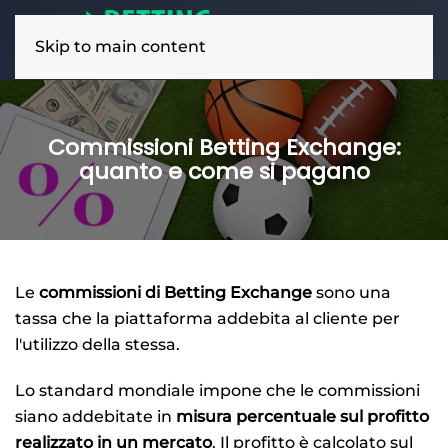
Skip to main content
Commissioni Betting Exchange:
quanto e come si pagano
Le
commissioni di Betting Exchange
sono una
tassa che la piattaforma addebita al cliente per
l'utilizzo della stessa.
Lo standard mondiale impone che le commissioni
siano addebitate in
misura percentuale sul profitto
realizzato in un mercato
. Il profitto è calcolato sul