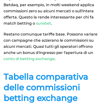
Betdaq, per esempio, in molti weekend applica
commissioni zero su alcuni mercati o sull'intera
offerta. Questo la rende interessante per chi fa
match betting o
surebet
.
Restano comunque tariffe base. Possono variare
con campagne che azzerano le commissioni su
alcuni mercati. Quasi tutti gli operatori offrono
anche un bonus d'ingresso per l'apertura di un
conto di betting exchange
.
Tabella comparativa
delle commissioni
betting exchange