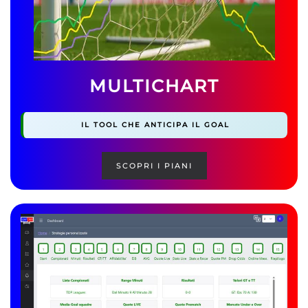
MULTICHART
IL TOOL CHE ANTICIPA IL GOAL
SCOPRI I PIANI