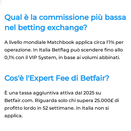
Qual è la commissione più bassa
nel betting exchange?
A livello mondiale Matchbook applica circa l'1% per
operazione. In Italia Betflag può scendere fino allo
0,1% con il VIP System, in base ai volumi abbinati.
Cos'è l'Expert Fee di Betfair?
È una tassa aggiuntiva attiva dal 2025 su
Betfair.com. Riguarda solo chi supera 25.000£ di
profitto lordo in 52 settimane. In Italia non si
applica.