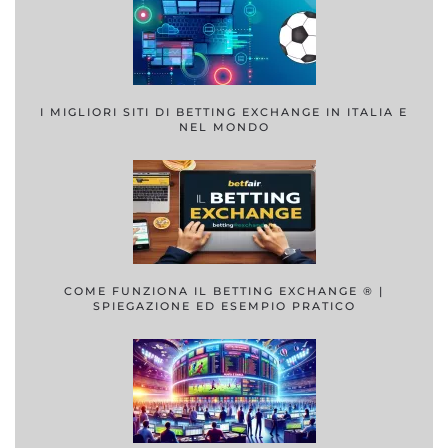
I MIGLIORI SITI DI BETTING EXCHANGE IN ITALIA E
NEL MONDO
COME FUNZIONA IL BETTING EXCHANGE ® |
SPIEGAZIONE ED ESEMPIO PRATICO