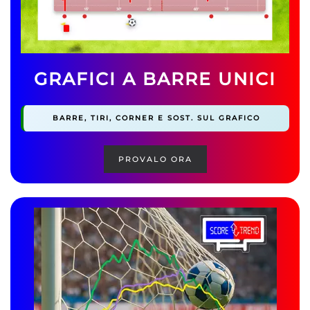
GRAFICI A BARRE UNICI
BARRE, TIRI, CORNER E SOST. SUL GRAFICO
PROVALO ORA