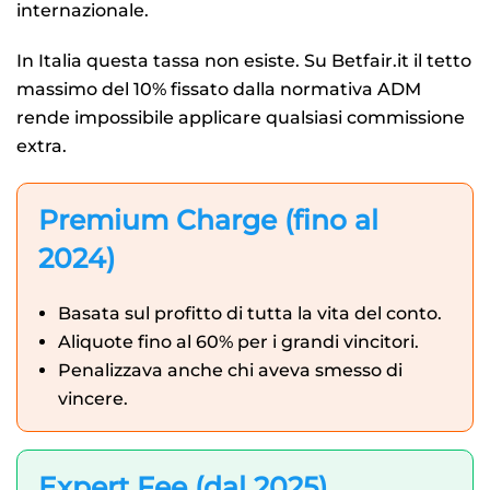
internazionale.
In Italia questa tassa non esiste. Su Betfair.it il tetto
massimo del 10% fissato dalla normativa ADM
rende impossibile applicare qualsiasi commissione
extra.
Premium Charge (fino al
2024)
Basata sul profitto di tutta la vita del conto.
Aliquote fino al 60% per i grandi vincitori.
Penalizzava anche chi aveva smesso di
vincere.
Expert Fee (dal 2025)