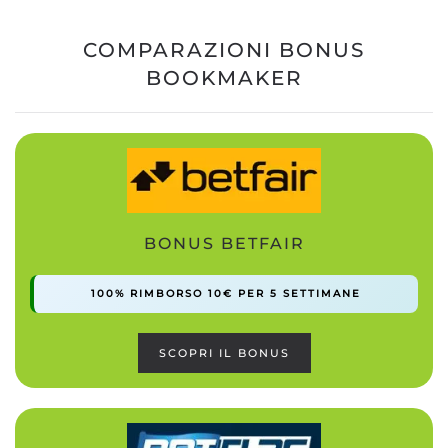
COMPARAZIONI BONUS
BOOKMAKER
BONUS BETFAIR
100% RIMBORSO 10€ PER 5 SETTIMANE
SCOPRI IL BONUS