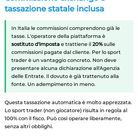
tassazione statale inclusa
In Italia le commissioni comprendono già le
tasse. L'operatore della piattaforma è
sostituto d'imposta
e trattiene il
20%
sulle
commissioni pagate dal cliente. Per lo sport
trader è un vantaggio concreto. Non deve
presentare alcuna dichiarazione all'Agenzia
delle Entrate. Il dovuto è già trattenuto alla
fonte. Un adempimento in meno.
Questa tassazione automatica è molto apprezzata.
Lo sport trader (non giocatore) risulta in regola al
100% con il fisco. Può così operare liberamente,
senza altri obblighi.