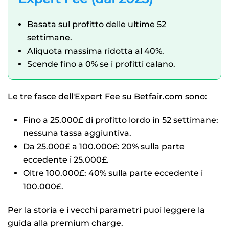
Basata sul profitto delle ultime 52
settimane.
Aliquota massima ridotta al 40%.
Scende fino a 0% se i profitti calano.
Le tre fasce dell'Expert Fee su Betfair.com sono:
Fino a 25.000£ di profitto lordo in 52 settimane:
nessuna tassa aggiuntiva.
Da 25.000£ a 100.000£: 20% sulla parte
eccedente i 25.000£.
Oltre 100.000£: 40% sulla parte eccedente i
100.000£.
Per la storia e i vecchi parametri puoi leggere la
guida alla premium charge.