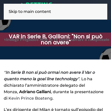
Skip to main content
VAR in Serie B, Galliani: "Non si può
non avere"
“
In Serie B non si può ormai non avere il Var o
quanto meno la goal line technology
”
. Lo ha
dichiarato l’amministratore delegato del
Monza,
Adriano Galliani
, durante la presentazione
di
Kevin Prince Boateng
.
L’ex dirigente del Milan è tornato sull’episodio del