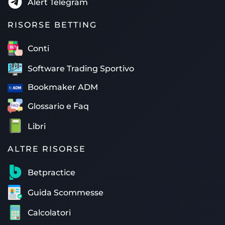
Alert Telegram
RISORSE BETTING
Conti
Software Trading Sportivo
Bookmaker ADM
Glossario e Faq
Libri
ALTRE RISORSE
Betpractice
Guida Scommesse
Calcolatori