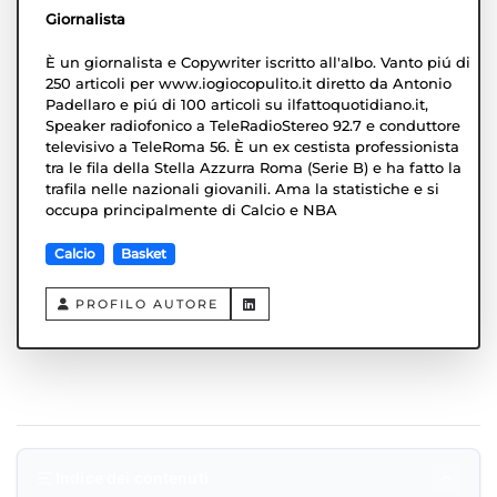
Giornalista
È un giornalista e Copywriter iscritto all'albo. Vanto piú di
250 articoli per www.iogiocopulito.it diretto da Antonio
Padellaro e piú di 100 articoli su ilfattoquotidiano.it,
Speaker radiofonico a TeleRadioStereo 92.7 e conduttore
televisivo a TeleRoma 56. È un ex cestista professionista
tra le fila della Stella Azzurra Roma (Serie B) e ha fatto la
trafila nelle nazionali giovanili. Ama la statistiche e si
occupa principalmente di Calcio e NBA
Calcio
Basket
PROFILO AUTORE
Indice dei contenuti