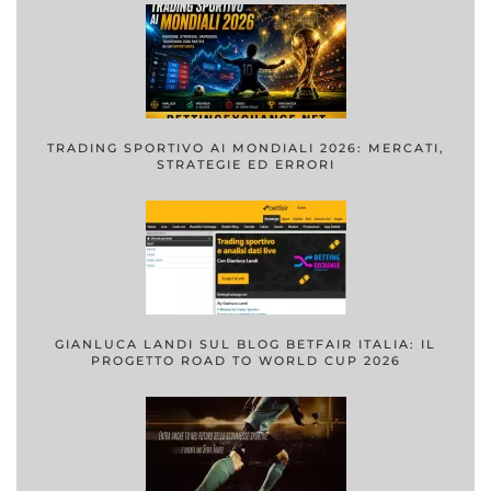
TRADING SPORTIVO AI MONDIALI 2026: MERCATI,
STRATEGIE ED ERRORI
GIANLUCA LANDI SUL BLOG BETFAIR ITALIA: IL
PROGETTO ROAD TO WORLD CUP 2026