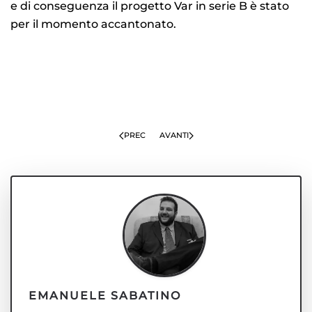
e di conseguenza il progetto Var in serie B è stato
per il momento accantonato.
PREC
AVANTI
EMANUELE SABATINO