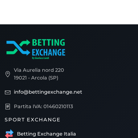
Via Aurelia nord 220
19021 - Arcola (SP)
info@bettingexchange.net
Partita IVA: 01460210113
SPORT EXCHANGE
Betting Exchange Italia