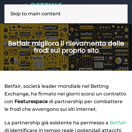
Skip to main content
Betfair migliora il rilevamento delle
frodi sul proprio sito
Betfair, società leader mondiale nel Betting
Exchange, ha firmato nei giorni scorsi un contratto
con
Featurespace
di partnership per combattere
le frodi che avvengono sui siti internet.
La partnership già esistente ha permesso a
Betfair
di identificare in tempo reale i potenziali attacchi