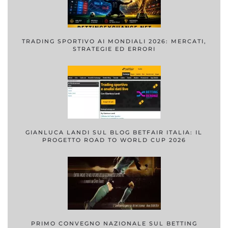
TRADING SPORTIVO AI MONDIALI 2026: MERCATI,
STRATEGIE ED ERRORI
GIANLUCA LANDI SUL BLOG BETFAIR ITALIA: IL
PROGETTO ROAD TO WORLD CUP 2026
PRIMO CONVEGNO NAZIONALE SUL BETTING