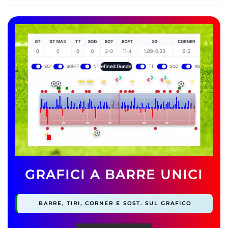
GRAFICI A BARRE UNICI
BARRE, TIRI, CORNER E SOST. SUL GRAFICO