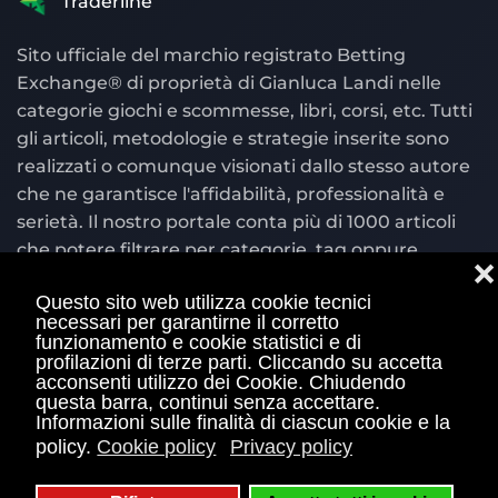
Traderline
Sito ufficiale del marchio registrato Betting
Exchange® di proprietà di Gianluca Landi nelle
categorie giochi e scommesse, libri, corsi, etc. Tutti
gli articoli, metodologie e strategie inserite sono
realizzati o comunque visionati dallo stesso autore
che ne garantisce l'affidabilità, professionalità e
serietà. Il nostro portale conta più di 1000 articoli
che potere filtrare per categorie, tag oppure
❌
cercare per parola chiave nel motore di ricerca
Questo sito web utilizza cookie tecnici
situato in alto a destra.
necessari per garantirne il corretto
funzionamento e cookie statistici e di
© Copyright 2004 - 2026 Bettingexchange.net è
profilazioni di terze parti. Cliccando su accetta
acconsenti utilizzo dei Cookie. Chiudendo
sito ufficiale Betting Exchange® con marchio
questa barra, continui senza accettare.
registrato e di proprietà di Gianluca Landi Piva
Informazioni sulle finalità di ciascun cookie e la
01460210113 e piva 03835590542 E' vietata qualsiasi
policy.
Cookie policy
Privacy policy
duplicazione, plagio e utilizzo dei contenuti