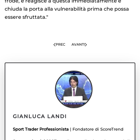
frode, e reagisce a questa immediatamente e
chiuda la porta alla vulnerabilità prima che possa
essere sfruttata."
PREC
AVANTI
GIANLUCA LANDI
Sport Trader Professionista
| Fondatore di ScoreTrend