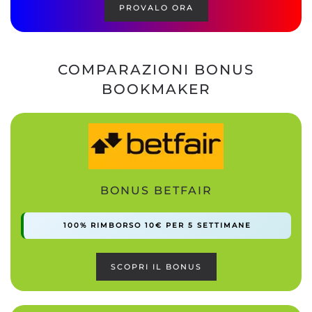
PROVALO ORA
COMPARAZIONI BONUS
BOOKMAKER
BONUS BETFAIR
100% RIMBORSO 10€ PER 5 SETTIMANE
SCOPRI IL BONUS