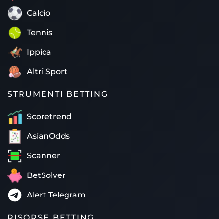
Calcio
Tennis
Ippica
Altri Sport
STRUMENTI BETTING
Scoretrend
AsianOdds
Scanner
BetSolver
Alert Telegram
RISORSE BETTING