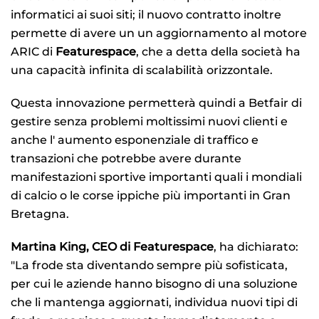
informatici ai suoi siti; il nuovo contratto inoltre
permette di avere un un aggiornamento al motore
ARIC di
Featurespace
, che a detta della società ha
una capacità infinita di scalabilità orizzontale.
Questa innovazione permetterà quindi a Betfair di
gestire senza problemi moltissimi nuovi clienti e
anche l' aumento esponenziale di traffico e
transazioni che potrebbe avere durante
manifestazioni sportive importanti quali i mondiali
di calcio o le corse ippiche più importanti in Gran
Bretagna.
Martina King,
CEO di Featurespace
, ha dichiarato:
"La frode sta diventando sempre più sofisticata,
per cui le aziende hanno bisogno di una soluzione
che li mantenga aggiornati, individua nuovi tipi di