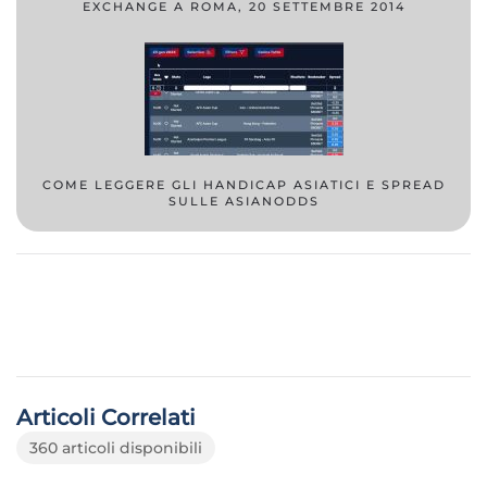
EXCHANGE A ROMA, 20 SETTEMBRE 2014
COME LEGGERE GLI HANDICAP ASIATICI E SPREAD
SULLE ASIANODDS
Articoli Correlati
360 articoli disponibili