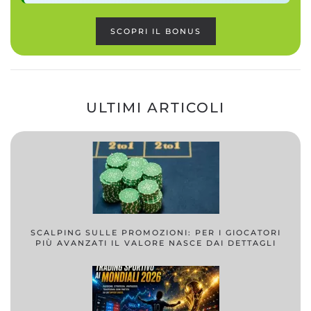
SCOPRI IL BONUS
ULTIMI ARTICOLI
SCALPING SULLE PROMOZIONI: PER I GIOCATORI
PIÙ AVANZATI IL VALORE NASCE DAI DETTAGLI