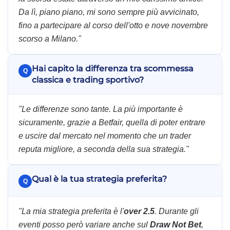
Da lì, piano piano, mi sono sempre più avvicinato,
fino a partecipare al corso dell'otto e nove novembre
scorso a Milano."
Hai capito la differenza tra scommessa
Q
classica e trading sportivo?
"Le differenze sono tante. La più importante è
sicuramente, grazie a
Betfair
, quella di poter entrare
e uscire dal mercato nel momento che un trader
reputa migliore, a seconda della sua strategia."
Qual è la tua strategia preferita?
Q
"La mia strategia preferita è l'
over 2.5
. Durante gli
eventi posso però variare anche sul
Draw Not Bet
,