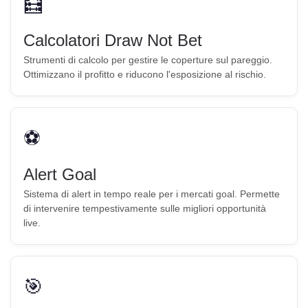
🧮
Calcolatori Draw Not Bet
Strumenti di calcolo per gestire le coperture sul pareggio.
Ottimizzano il profitto e riducono l'esposizione al rischio.
⚽
Alert Goal
Sistema di alert in tempo reale per i mercati goal. Permette
di intervenire tempestivamente sulle migliori opportunità
live.
🎯