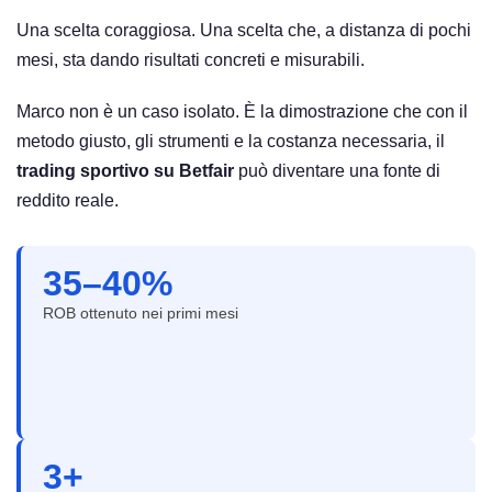
Una scelta coraggiosa. Una scelta che, a distanza di pochi
mesi, sta dando risultati concreti e misurabili.
Marco non è un caso isolato. È la dimostrazione che con il
metodo giusto, gli strumenti e la costanza necessaria, il
trading sportivo su Betfair
può diventare una fonte di
reddito reale.
35–40%
ROB ottenuto nei primi mesi
3+