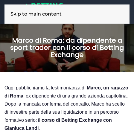
Skip to main content
Marco di Roma: da dipendente a
sport trader con il corso di Betting
Exchange
Oggi pubblichiamo la testimonianza di
Marco, un ragazzo
di Roma
, ex dipendente di una grande azienda capitolina.
Dopo la mancata conferma del contratto, Marco ha scelto
di investire parte della sua liquidazione in un percorso
formativo serio: il
corso di Betting Exchange con
Gianluca Landi
.