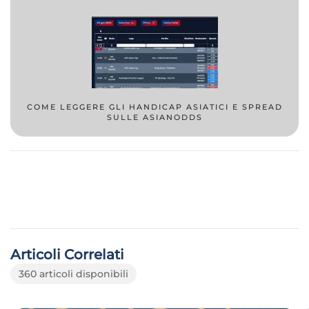
COME LEGGERE GLI HANDICAP ASIATICI E SPREAD
SULLE ASIANODDS
Articoli Correlati
360 articoli disponibili