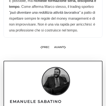
È possibile, ma
richiede formazione seria, disciplina e
tempo
. Come afferma Marco stesso, il trading sportivo
"può diventare una redditizia attività lavorativa"
a patto di
rispettare sempre le regole del money management e di
non improvvisare. Non è una via rapida per arricchirsi: è
una professione che si costruisce nel tempo.
PREC
AVANTI
EMANUELE SABATINO