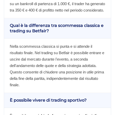
su un bankroll di partenza di 1.000 €, il trader ha generato
tra 350 € e 400 € di profitto netto nel periodo considerato.
Qual è la differenza tra scommessa classica e
trading su Betfair?
Nella scommessa classica si punta e si attende il
risultato finale. Nel trading su Betfair è possibile entrare e
uscire dal mercato durante l'evento, a seconda
dell'andamento delle quote e della strategia adottata.
Questo consente di chiudere una posizione in utile prima
della fine della partita, indipendentemente dal risultato
finale.
È possibile vivere di trading sportivo?