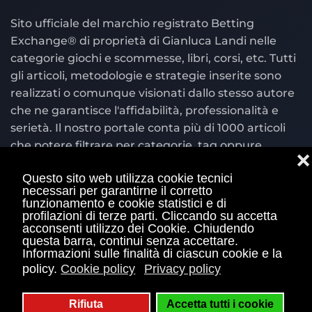
Sito ufficiale del marchio registrato Betting
Exchange® di proprietà di Gianluca Landi nelle
categorie giochi e scommesse, libri, corsi, etc. Tutti
gli articoli, metodologie e strategie inserite sono
realizzati o comunque visionati dallo stesso autore
che ne garantisce l'affidabilità, professionalità e
serietà. Il nostro portale conta più di 1000 articoli
che potere filtrare per categorie, tag oppure
❌
cercare per parola chiave nel motore di ricerca
Questo sito web utilizza cookie tecnici
situato in alto a destra.
necessari per garantirne il corretto
funzionamento e cookie statistici e di
© Copyright 2004 - 2026 Bettingexchange.net è
profilazioni di terze parti. Cliccando su accetta
acconsenti utilizzo dei Cookie. Chiudendo
sito ufficiale Betting Exchange® con marchio
questa barra, continui senza accettare.
registrato e di proprietà di Gianluca Landi Piva
Informazioni sulle finalità di ciascun cookie e la
01460210113 e piva 03835590542 E' vietata qualsiasi
policy.
Cookie policy
Privacy policy
duplicazione, plagio e utilizzo dei contenuti
presenti nel sito. Il gioco è vietato ai minori di 18
Rifiuta
Accetta tutti i cookie