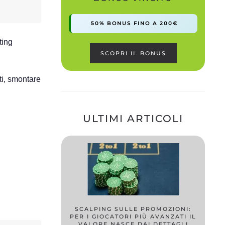
50% BONUS FINO A 200€
ting
SCOPRI IL BONUS
ti, smontare
ULTIMI ARTICOLI
SCALPING SULLE PROMOZIONI:
PER I GIOCATORI PIÙ AVANZATI IL
VALORE NASCE DAI DETTAGLI