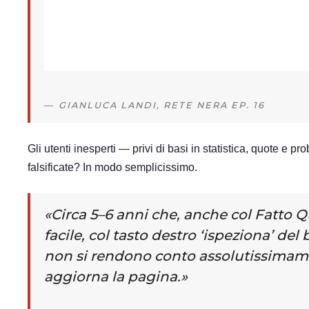
—
GIANLUCA LANDI, RETE NERA EP. 16
Gli utenti inesperti — privi di basi in statistica, quote e 
falsificate? In modo semplicissimo.
«Circa 5–6 anni che, anche col Fatto 
facile, col tasto destro ‘ispeziona’ de
non si rendono conto assolutissimam
aggiorna la pagina.»