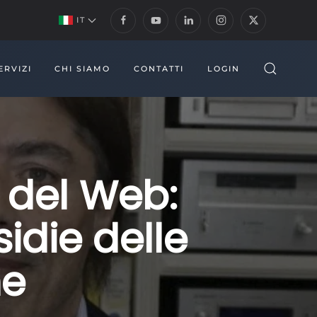
IT
ERVIZI
CHI SIAMO
CONTATTI
LOGIN
o del Web:
sidie delle
ne