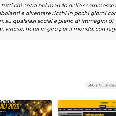
 tutti chi entra nel mondo delle scommesse 
olanti e diventare ricchi in pochi giorni con
 su qualsiasi social è pieno di immagini di
, vincite, hotel in giro per il mondo, con rag
360 articoli dis