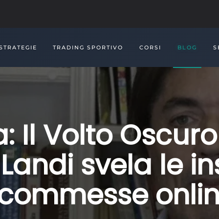
STRATEGIE
TRADING SPORTIVO
CORSI
BLOG
S
: Il Volto Oscur
andi svela le in
commesse onli