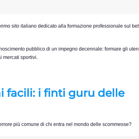
 primo sito italiano dedicato alla formazione professionale sul bet
conoscimento pubblico di un impegno decennale: formare gli uten
 mercati sportivi.
facili: i finti guru delle
 l’errore più comune di chi entra nel mondo delle scommesse?