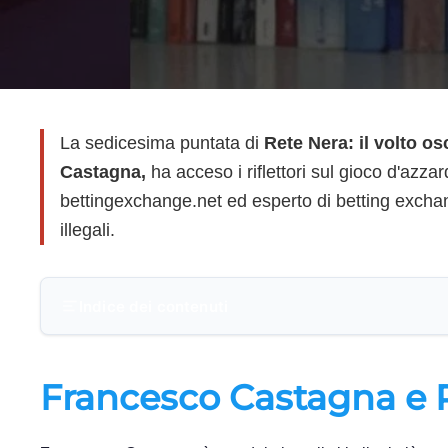
La sedicesima puntata di
Rete Nera: il volto o
Castagna,
ha acceso i riflettori sul gioco d'azzar
bettingexchange.net ed esperto di betting exchang
illegali.
Indice dei contenuti
Francesco Castagna e Rete
Il gioco d'azzardo onli
Nera
Italia: i numeri del 20
Francesco Castagna e 