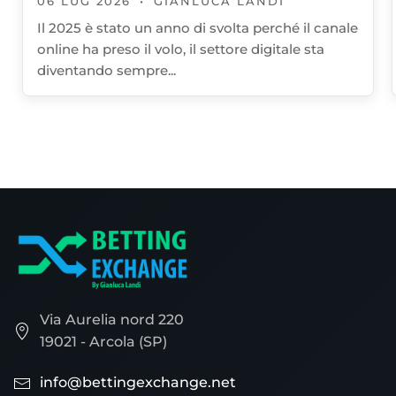
06 LUG 2026
•
GIANLUCA LANDI
Il 2025 è stato un anno di svolta perché il canale
online ha preso il volo, il settore digitale sta
diventando sempre...
Via Aurelia nord 220
19021 - Arcola (SP)
info@bettingexchange.net