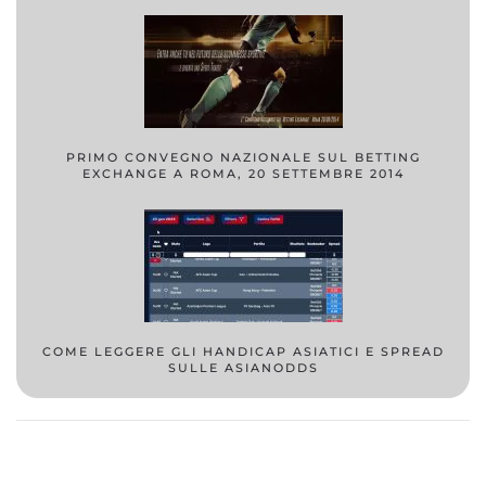
PRIMO CONVEGNO NAZIONALE SUL BETTING
EXCHANGE A ROMA, 20 SETTEMBRE 2014
COME LEGGERE GLI HANDICAP ASIATICI E SPREAD
SULLE ASIANODDS