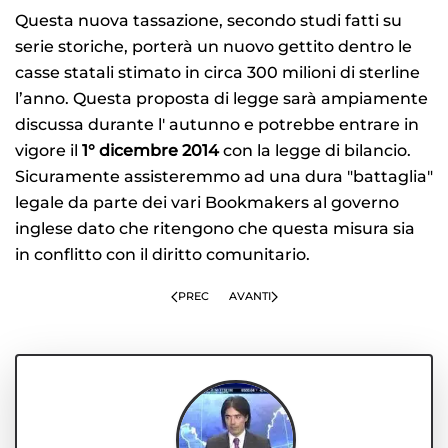
Questa nuova tassazione, secondo studi fatti su
serie storiche, porterà un nuovo gettito dentro le
casse statali stimato in circa 300 milioni di sterline
l’anno. Questa proposta di legge sarà ampiamente
discussa durante l' autunno e potrebbe entrare in
vigore il
1° dicembre 2014
con la legge di bilancio.
Sicuramente assisteremmo ad una dura "battaglia"
legale da parte dei vari Bookmakers al governo
inglese dato che ritengono che questa misura sia
in conflitto con il diritto comunitario.
PREC
AVANTI