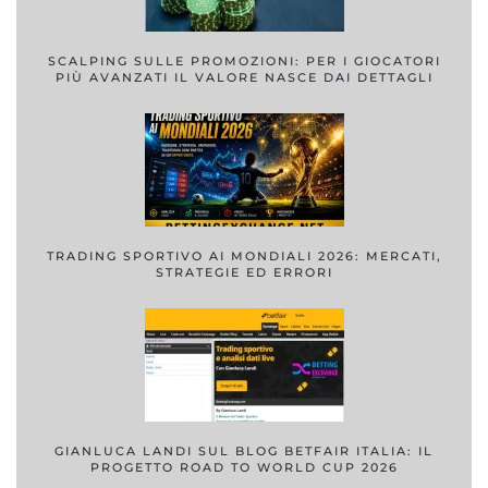
SCALPING SULLE PROMOZIONI: PER I GIOCATORI
PIÙ AVANZATI IL VALORE NASCE DAI DETTAGLI
TRADING SPORTIVO AI MONDIALI 2026: MERCATI,
STRATEGIE ED ERRORI
GIANLUCA LANDI SUL BLOG BETFAIR ITALIA: IL
PROGETTO ROAD TO WORLD CUP 2026