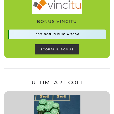
BONUS VINCITU
50% BONUS FINO A 200€
SCOPRI IL BONUS
ULTIMI ARTICOLI