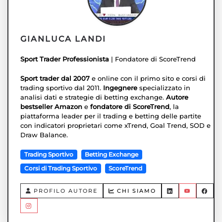
GIANLUCA LANDI
Sport Trader Professionista
| Fondatore di ScoreTrend
Sport trader dal 2007
e online con il primo sito e corsi di
trading sportivo dal 2011.
Ingegnere
specializzato in
analisi dati e strategie di betting exchange.
Autore
bestseller Amazon
e
fondatore di ScoreTrend
, la
piattaforma leader per il trading e betting delle partite
con indicatori proprietari come xTrend, Goal Trend, SOD e
Draw Balance.
Trading Sportivo
Betting Exchange
Corsi di Trading Sportivo
ScoreTrend
PROFILO AUTORE
CHI SIAMO