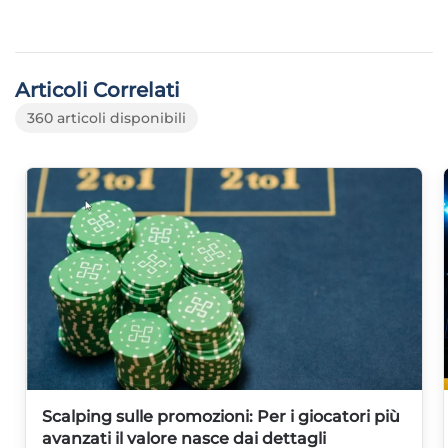
Articoli Correlati
360 articoli disponibili
Scalping sulle promozioni: Per i giocatori più
avanzati il valore nasce dai dettagli