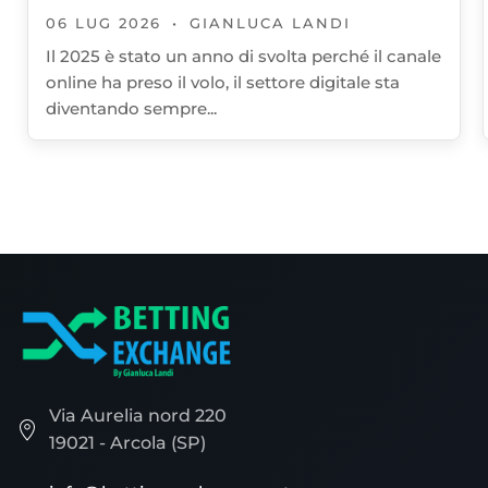
06 LUG 2026
•
GIANLUCA LANDI
Il 2025 è stato un anno di svolta perché il canale
online ha preso il volo, il settore digitale sta
diventando sempre...
Via Aurelia nord 220
19021 - Arcola (SP)