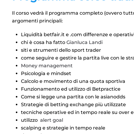
Il corso vedrà il programma completo (ovvero tutto
argomenti principali:
Liquidità betfair.it e .com differenze e operativ
chi è cosa ha fatto
Gianluca Landi
siti e strumenti dello sport trader
come seguire e gestire la partita live con le st
Money management
Psicologia e mindset
Calcolo e movimento di una quota sportiva
Funzionamento ed utilizzo di Betpractice
Come si legge una partita con le asianodds
Strategie di betting exchange più utilizzate
tecniche operative ed in tempo reale su over e
utilizzo
alert goal
scalping e strategie in tempo reale