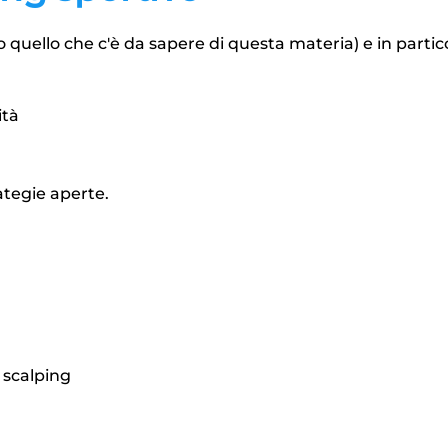
 quello che c'è da sapere di questa materia) e in partic
ità
rategie aperte.
 scalping