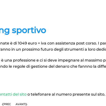
ing sportivo
ornate è di 1049 euro + iva con assistenza post corso. I pa
vranno in un prossimo futuro degli strumenti a loro dedic
 è una professione e ci si deve impegnare al massimo p
ando le regole di gestione del denaro che fannno la diff
ntatti del sito
o telefonare al numero presente sul sito
PREC
AVANTI