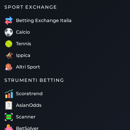
SPORT EXCHANGE
Betting Exchange Italia
Calcio
Tennis
Ippica
Altri Sport
STRUMENTI BETTING
Scoretrend
AsianOdds
Scanner
BetSolver