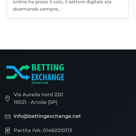
online ha preso il volo, il settore digitale sta
diventando sempre...
Via Aurelia nord 220
19021 - Arcola (SP)
info@bettingexchange.net
Partita IVA: 01460210113