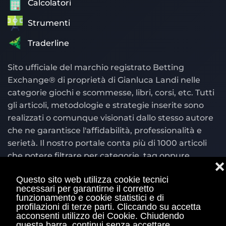
Calcolatori
Strumenti
Traderline
Sito ufficiale del marchio registrato Betting
Exchange® di proprietà di Gianluca Landi nelle
categorie giochi e scommesse, libri, corsi, etc. Tutti
gli articoli, metodologie e strategie inserite sono
realizzati o comunque visionati dallo stesso autore
che ne garantisce l'affidabilità, professionalità e
serietà. Il nostro portale conta più di 1000 articoli
che potere filtrare per categorie, tag oppure
❌
cercare per parola chiave nel motore di ricerca
Questo sito web utilizza cookie tecnici
situato in alto a destra.
necessari per garantirne il corretto
funzionamento e cookie statistici e di
© Copyright 2004 - 2026 Bettingexchange.net è
profilazioni di terze parti. Cliccando su accetta
acconsenti utilizzo dei Cookie. Chiudendo
sito ufficiale Betting Exchange® con marchio
questa barra, continui senza accettare.