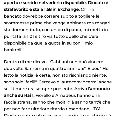
aperto e sorrido nel vederlo disponibile. Diodato è
strafavorito e sta a 1.58 in Exchange.
Chi ha
bancato dovrebbe correre subito a togliere le
scommesse prima che venga abbinata ma magari
sta dormendo. Io, con un po di paura, mi metto in
puntata a 1.01 e tiro via tutto quello che c'era
disponibile da quella quota in sù con il mio
bankroll.
Dentro di me dicevo: "Gabbani non può vincere
due volte Sanremo in quattro anni dai". E poi: " Ho
letto la notizia, è certa, non sto rischiando niente,
sono soldi facili". Cercavo di autoconvincermi anche
se il timore era sempre presente. A
rriva l'annuncio
anche su Rai 1,
Fiorello e Amadeus hanno una
faccia strana, sanno che molti già sanno tant'è che
per non fare ulteriore ritardo rimandano il TG1.
Diodato entra sul palco con il sorrisetto di chi già sà,