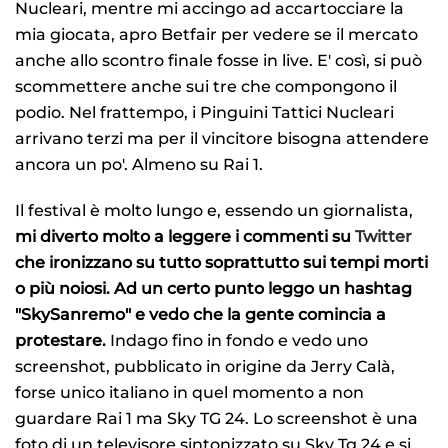
Nucleari, mentre mi accingo ad accartocciare la
mia giocata, apro Betfair per vedere se il mercato
anche allo scontro finale fosse in live. E' così, si può
scommettere anche sui tre che compongono il
podio. Nel frattempo, i Pinguini Tattici Nucleari
arrivano terzi ma per il vincitore bisogna attendere
ancora un po'. Almeno su Rai 1.
Il festival è molto lungo e, essendo un giornalista,
mi diverto molto a leggere i commenti su
Twitter
che ironizzano su tutto soprattutto sui tempi morti
o più noiosi. Ad un certo punto leggo un hashtag
"SkySanremo" e vedo che la gente comincia a
protestare.
Indago fino in fondo e vedo uno
screenshot, pubblicato in origine da Jerry Calà,
forse unico italiano in quel momento a non
guardare Rai 1 ma Sky TG 24. Lo screenshot è una
foto di un televisore sintonizzato su Sky Tg 24 e si