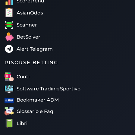
Scoretrend
AsianOdds
Scanner
BetSolver
Alert Telegram
RISORSE BETTING
Conti
Software Trading Sportivo
Bookmaker ADM
Glossario e Faq
Libri