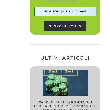
50% BONUS FINO A 200€
SCOPRI IL BONUS
ULTIMI ARTICOLI
SCALPING SULLE PROMOZIONI:
PER I GIOCATORI PIÙ AVANZATI IL
VALORE NASCE DAI DETTAGLI