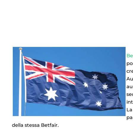
Be
po
cr
Au
au
se
in
La
pa
della stessa Betfair.