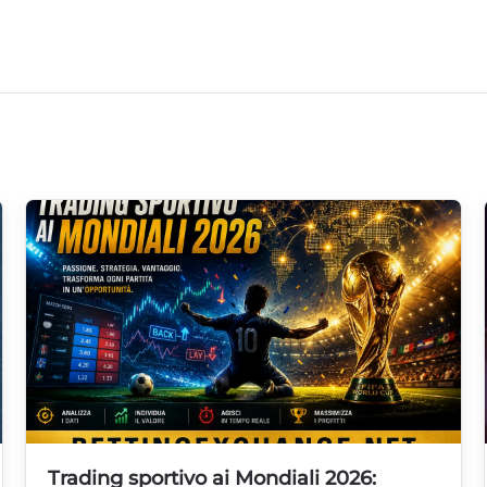
Trading sportivo ai Mondiali 2026: