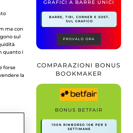
GRAFICI A BARRE UNICI
ato
BARRE, TIRI, CORNER E SOST.
SUL GRAFICO
com ma con
olgono sul
PROVALO ORA
quidità
n quanto i
COMPARAZIONI BONUS
e forse
BOOKMAKER
 vendere la
BONUS BETFAIR
100% RIMBORSO 10€ PER 5
SETTIMANE