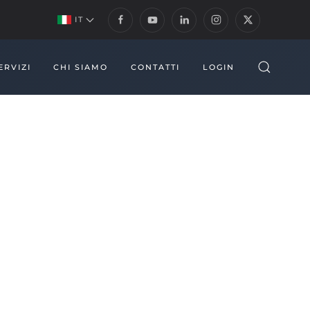
IT
ERVIZI
CHI SIAMO
CONTATTI
LOGIN
re il betting
lia