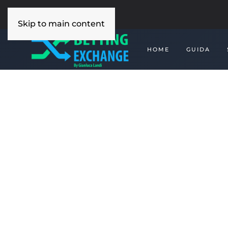
Skip to main content
HOME
GUIDA
Betfair in t
ex