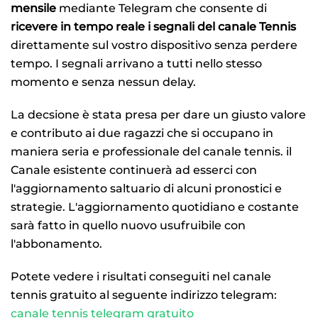
mensile
mediante Telegram che consente di
ricevere in tempo reale i segnali del canale Tennis
direttamente sul vostro dispositivo senza perdere
tempo. I segnali arrivano a tutti nello stesso
momento e senza nessun delay.
La decsione è stata presa per dare un giusto valore
e contributo ai due ragazzi che si occupano in
maniera seria e professionale del canale tennis. il
Canale esistente continuerà ad esserci con
l'aggiornamento saltuario di alcuni pronostici e
strategie. L'aggiornamento quotidiano e costante
sarà fatto in quello nuovo usufruibile con
l'abbonamento.
Potete vedere i risultati conseguiti nel canale
tennis gratuito al seguente indirizzo telegram:
canale tennis telegram gratuito