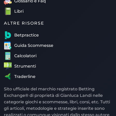
Glossario e Faq
Libri
ALTRE RISORSE
Betpractice
Guida Scommesse
Calcolatori
Strumenti
Traderline
Sito ufficiale del marchio registrato Betting
Exchange® di proprietà di Gianluca Landi nelle
categorie giochi e scommesse, libri, corsi, etc. Tutti
gli articoli, metodologie e strategie inserite sono
realizzati o comunque visionati dallo stesso autore