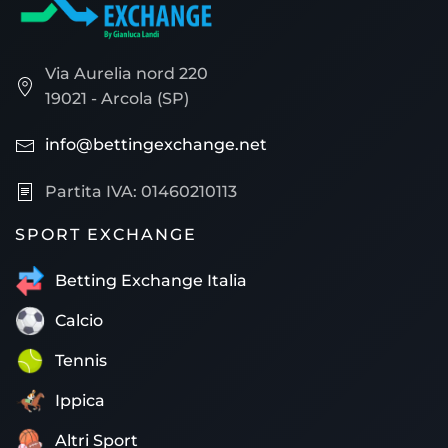
Via Aurelia nord 220
19021 - Arcola (SP)
info@bettingexchange.net
Partita IVA: 01460210113
SPORT EXCHANGE
Betting Exchange Italia
Calcio
Tennis
Ippica
Altri Sport