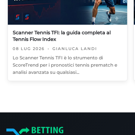
Scanner Tennis TFI: la guida completa al
Tennis Flow Index
08 LUG 2026
•
GIANLUCA LANDI
Lo Scanner Tennis TFI è lo strumento di
ScoreTrend per i pronostici tennis prematch e
analisi avanzata su qualsiasi...