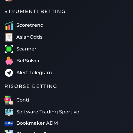
STRUMENTI BETTING
Scoretrend
AsianOdds
Scanner
BetSolver
Alert Telegram
RISORSE BETTING
Conti
Software Trading Sportivo
Bookmaker ADM