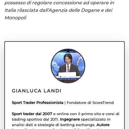
possesso di regolare concessione ad operare in
Italia rilasciata dall’Agenzia delle Dogane e dei
Monopoli
GIANLUCA LANDI
Sport Trader Professionista
| Fondatore di ScoreTrend
Sport trader dal 2007
e online con il primo sito e corsi di
trading sportivo dal 2011.
Ingegnere
specializzato in
analisi dati e strategie di betting exchange.
Autore