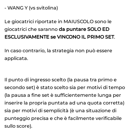
- WANG Y (vs svitolina)
Le giocatrici riportate in MAIUSCOLO sono le
giocatrici che saranno
da puntare SOLO ED
ESCLUSIVAMENTE se VINCONO IL PRIMO SET
.
In caso contrario, la strategia non può essere
applicata.
Il punto di ingresso scelto (la pausa tra primo e
secondo set) è stato scelto sia per motivi di tempo
(la pausa a fine set è sufficientemente lunga per
inserire la propria puntata ad una quota corretta)
sia per motivi di semplicità (è una situazione di
punteggio precisa e che è facilmente verificabile
sullo score).