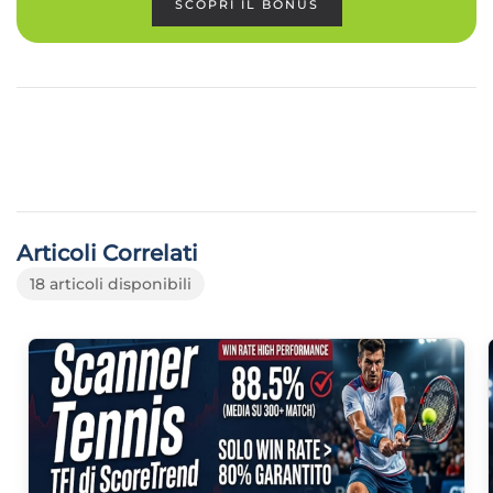
SCOPRI IL BONUS
Articoli Correlati
18 articoli disponibili