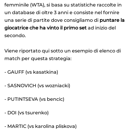
femminile (WTA), si basa su statistiche raccolte in
un database di oltre 3 anni e consiste nel fornire
una serie di partite dove consigliamo di
puntare la
giocatrice che ha vinto il primo set
ad inizio del
secondo.
Viene riportato qui sotto un esempio di elenco di
match per questa strategia:
- GAUFF (vs kasatkina)
- SASNOVICH (vs wozniacki)
- PUTINTSEVA (vs bencic)
- DOI (vs tsurenko)
- MARTIC (vs karolina pliskova)