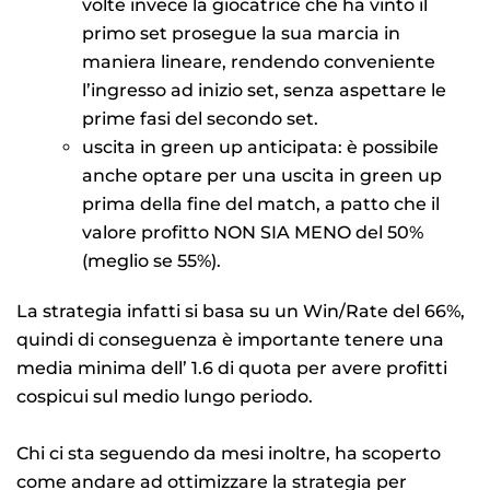
volte invece la giocatrice che ha vinto il
primo set prosegue la sua marcia in
maniera lineare, rendendo conveniente
l’ingresso ad inizio set, senza aspettare le
prime fasi del secondo set.
uscita in green up anticipata: è possibile
anche optare per una uscita in green up
prima della fine del match, a patto che il
valore profitto NON SIA MENO del 50%
(meglio se 55%).
La strategia infatti si basa su un Win/Rate del 66%,
quindi di conseguenza è importante tenere una
media minima dell’ 1.6 di quota per avere profitti
cospicui sul medio lungo periodo.
Chi ci sta seguendo da mesi inoltre, ha scoperto
come andare ad ottimizzare la strategia per