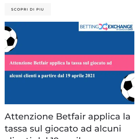
SCOPRI DI PIU
Attenzione Betfair applica la
tassa sul giocato ad alcuni