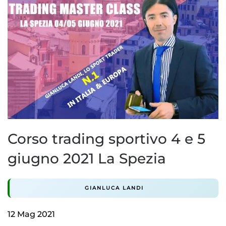
Corso trading sportivo 4 e 5
giugno 2021 La Spezia
GIANLUCA LANDI
12 Mag 2021