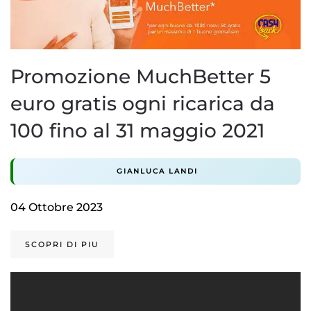
Promozione MuchBetter 5
euro gratis ogni ricarica da
100 fino al 31 maggio 2021
GIANLUCA LANDI
04 Ottobre 2023
SCOPRI DI PIU