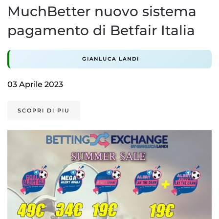
MuchBetter nuovo sistema
pagamento di Betfair Italia
GIANLUCA LANDI
03 Aprile 2023
SCOPRI DI PIU