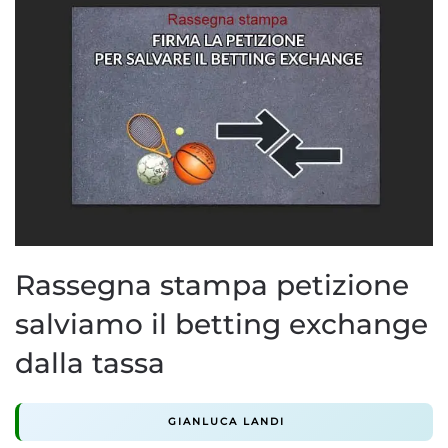
Rassegna stampa petizione
salviamo il betting exchange
dalla tassa
GIANLUCA LANDI