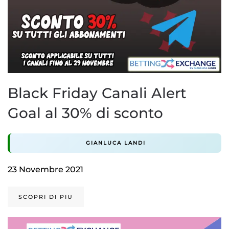
Black Friday Canali Alert
Goal al 30% di sconto
GIANLUCA LANDI
23 Novembre 2021
SCOPRI DI PIU