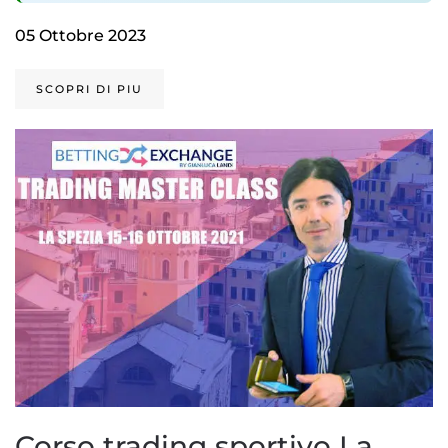
05 Ottobre 2023
SCOPRI DI PIU
Corso trading sportivo La