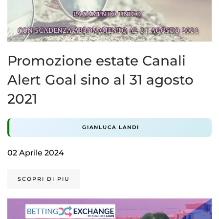
Promozione estate Canali
Alert Goal sino al 31 agosto
2021
GIANLUCA LANDI
02 Aprile 2024
SCOPRI DI PIU