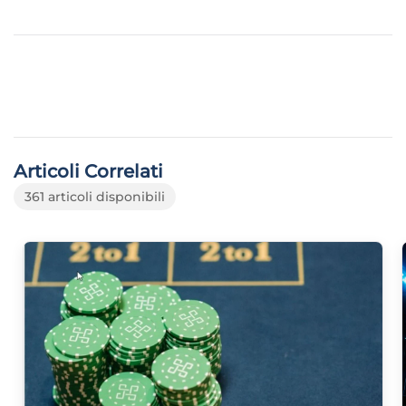
Articoli Correlati
361 articoli disponibili