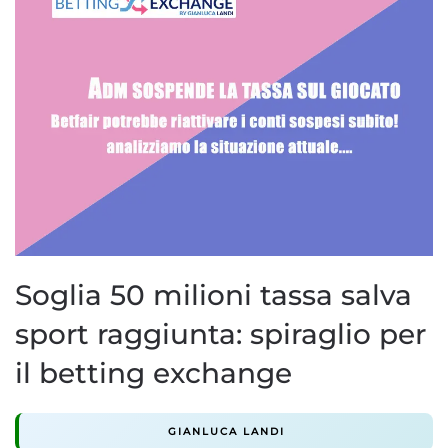
Soglia 50 milioni tassa salva
sport raggiunta: spiraglio per
il betting exchange
GIANLUCA LANDI