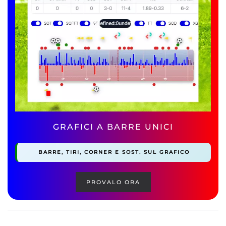
GRAFICI A BARRE UNICI
BARRE, TIRI, CORNER E SOST. SUL GRAFICO
PROVALO ORA