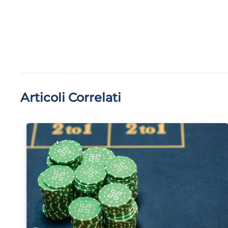
Articoli Correlati