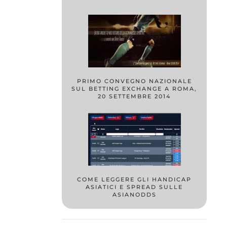
PRIMO CONVEGNO NAZIONALE
SUL BETTING EXCHANGE A ROMA,
20 SETTEMBRE 2014
COME LEGGERE GLI HANDICAP
ASIATICI E SPREAD SULLE
ASIANODDS