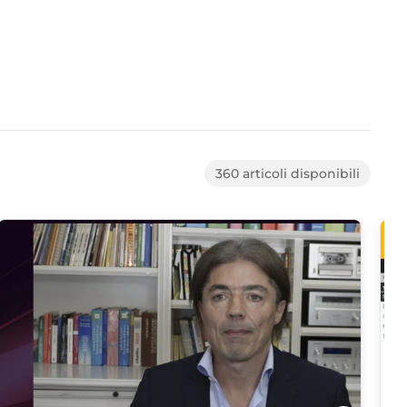
360 articoli disponibili