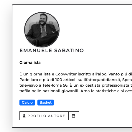
EMANUELE SABATINO
Giornalista
È un giornalista e Copywriter iscritto all'albo. Vanto piú 
Padellaro e piú di 100 articoli su ilfattoquotidiano.it, Sp
televisivo a TeleRoma 56. È un ex cestista professionista tr
trafila nelle nazionali giovanili. Ama la statistiche e si
Calcio
Basket
PROFILO AUTORE