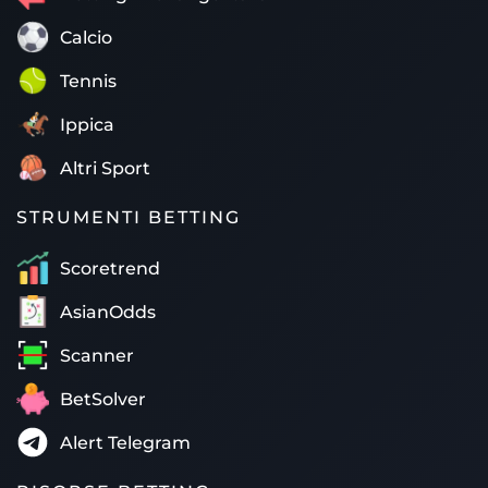
Calcio
Tennis
Ippica
Altri Sport
STRUMENTI BETTING
Scoretrend
AsianOdds
Scanner
BetSolver
Alert Telegram