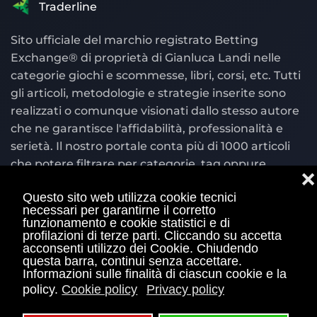
Traderline
Sito ufficiale del marchio registrato Betting
Exchange® di proprietà di Gianluca Landi nelle
categorie giochi e scommesse, libri, corsi, etc. Tutti
gli articoli, metodologie e strategie inserite sono
realizzati o comunque visionati dallo stesso autore
che ne garantisce l'affidabilità, professionalità e
serietà. Il nostro portale conta più di 1000 articoli
che potere filtrare per categorie, tag oppure
❌
cercare per parola chiave nel motore di ricerca
Questo sito web utilizza cookie tecnici
situato in alto a destra.
necessari per garantirne il corretto
funzionamento e cookie statistici e di
© Copyright 2004 - 2026 Bettingexchange.net è
profilazioni di terze parti. Cliccando su accetta
acconsenti utilizzo dei Cookie. Chiudendo
sito ufficiale Betting Exchange® con marchio
questa barra, continui senza accettare.
registrato e di proprietà di Gianluca Landi Piva
Informazioni sulle finalità di ciascun cookie e la
01460210113 e piva 03835590542 E' vietata qualsiasi
policy.
Cookie policy
Privacy policy
duplicazione, plagio e utilizzo dei contenuti