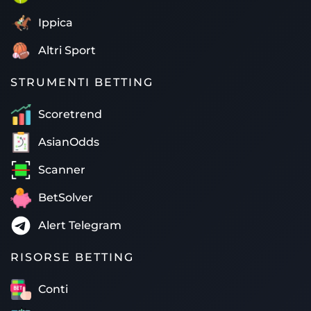
Ippica
Altri Sport
STRUMENTI BETTING
Scoretrend
AsianOdds
Scanner
BetSolver
Alert Telegram
RISORSE BETTING
Conti