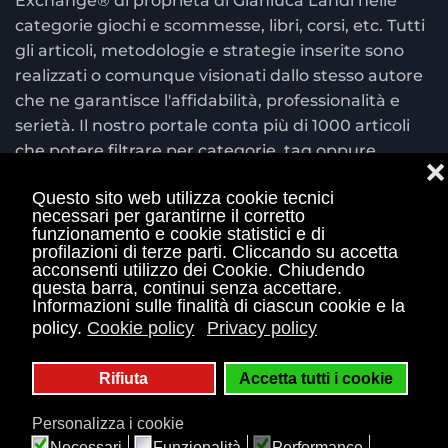
Exchange® di proprietà di Gianluca Landi nelle
categorie giochi e scommesse, libri, corsi, etc. Tutti
gli articoli, metodologie e strategie inserite sono
realizzati o comunque visionati dallo stesso autore
che ne garantisce l'affidabilità, professionalità e
serietà. Il nostro portale conta più di 1000 articoli
che potere filtrare per categorie, tag oppure
❌
cercare per parola chiave nel motore di ricerca
Questo sito web utilizza cookie tecnici
situato in alto a destra.
necessari per garantirne il corretto
funzionamento e cookie statistici e di
© Copyright 2004 - 2026 Bettingexchange.net è
profilazioni di terze parti. Cliccando su accetta
acconsenti utilizzo dei Cookie. Chiudendo
sito ufficiale Betting Exchange® con marchio
questa barra, continui senza accettare.
registrato e di proprietà di Gianluca Landi Piva
Informazioni sulle finalità di ciascun cookie e la
01460210113 e piva 03835590542 E' vietata qualsiasi
policy.
Cookie policy
Privacy policy
duplicazione, plagio e utilizzo dei contenuti
presenti nel sito. Il gioco è vietato ai minori di 18
Rifiuta
Accetta tutti i cookie
anni e può causare dipendenza patologica.
Personalizza i cookie
Informati sulle probabilità di vincita e sul
Necessari
Funzionalità
Performance