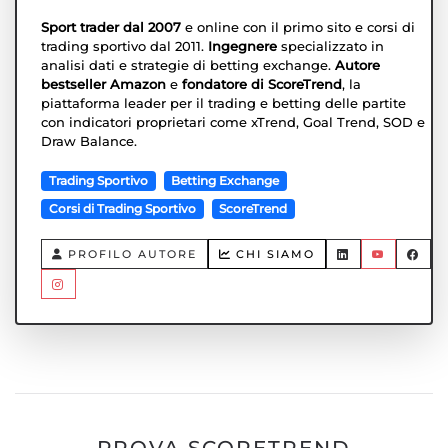
Sport trader dal 2007
e online con il primo sito e corsi di
trading sportivo dal 2011.
Ingegnere
specializzato in
analisi dati e strategie di betting exchange.
Autore
bestseller Amazon
e
fondatore di ScoreTrend
, la
piattaforma leader per il trading e betting delle partite
con indicatori proprietari come xTrend, Goal Trend, SOD e
Draw Balance.
Trading Sportivo
Betting Exchange
Corsi di Trading Sportivo
ScoreTrend
PROFILO AUTORE
CHI SIAMO