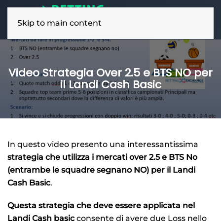
Skip to main content
Video Strategia Over 2.5 e BTS NO per
il Landi Cash Basic
In questo video presento una interessantissima
strategia che utilizza i mercati over 2.5 e BTS No
(entrambe le squadre segnano NO) per il Landi
Cash Basic
.
Questa strategia che deve essere applicata nel
Landi Cash basic
consente di avere due Loss nello