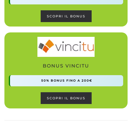
SCOPRI IL BONUS
BONUS VINCITU
50% BONUS FINO A 200€
SCOPRI IL BONUS