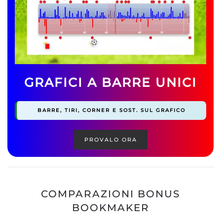
GRAFICI A BARRE UNICI
BARRE, TIRI, CORNER E SOST. SUL GRAFICO
PROVALO ORA
COMPARAZIONI BONUS
BOOKMAKER