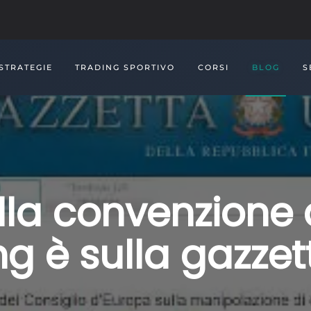
STRATEGIE
TRADING SPORTIVO
CORSI
BLOG
S
ella convenzione 
ng è sulla gazzett