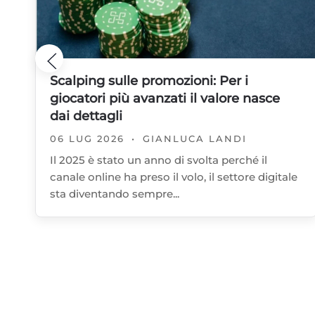
Scalping sulle promozioni: Per i
giocatori più avanzati il valore nasce
dai dettagli
06 LUG 2026
•
GIANLUCA LANDI
Il 2025 è stato un anno di svolta perché il
canale online ha preso il volo, il settore digitale
sta diventando sempre...