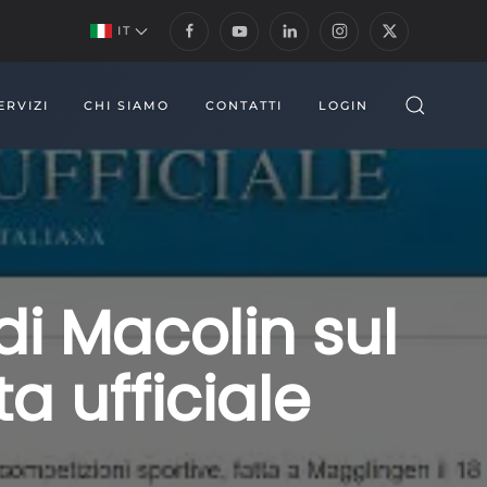
IT
ERVIZI
CHI SIAMO
CONTATTI
LOGIN
di Macolin sul
a ufficiale