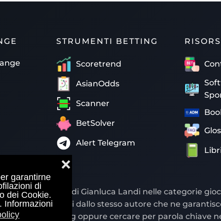
NGE
STRUMENTI BETTING
RISORS
hange
Scoretrend
Con
Sof
AsianOdds
Spo
Scanner
Boo
BetSolver
Glos
Alert Telegram
Libr
❌
per garantirne
filazioni di
e® di proprietà di Gianluca Landi nelle categorie giochi e
zo dei Cookie.
. Informazioni
omunque visionati dallo stesso autore che ne garantisce l'
olicy
re per categorie, tag oppure cercare per parola chiave ne