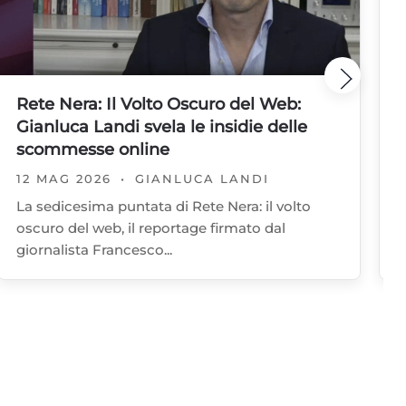
Rete Nera: Il Volto Oscuro del Web:
G
Gianluca Landi svela le insidie delle
scommesse online
12 MAG 2026
•
GIANLUCA LANDI
D
B
La sedicesima puntata di Rete Nera: il volto
a
oscuro del web, il reportage firmato dal
giornalista Francesco...