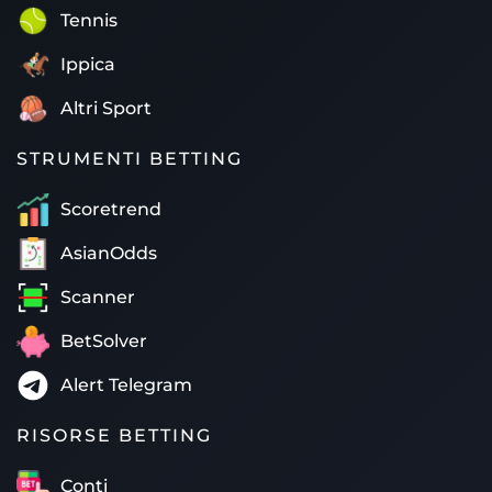
Tennis
Ippica
Altri Sport
STRUMENTI BETTING
Scoretrend
AsianOdds
Scanner
BetSolver
Alert Telegram
RISORSE BETTING
Conti