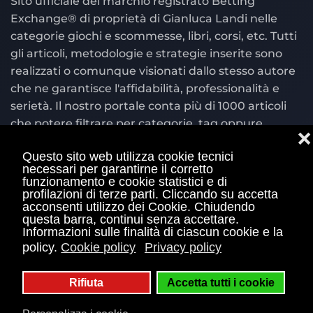
Sito ufficiale del marchio registrato Betting
Exchange® di proprietà di Gianluca Landi nelle
categorie giochi e scommesse, libri, corsi, etc. Tutti
gli articoli, metodologie e strategie inserite sono
realizzati o comunque visionati dallo stesso autore
che ne garantisce l'affidabilità, professionalità e
serietà. Il nostro portale conta più di 1000 articoli
che potere filtrare per categorie, tag oppure
❌
cercare per parola chiave nel motore di ricerca
Questo sito web utilizza cookie tecnici
situato in alto a destra.
necessari per garantirne il corretto
funzionamento e cookie statistici e di
© Copyright 2004 - 2026 Bettingexchange.net è
profilazioni di terze parti. Cliccando su accetta
acconsenti utilizzo dei Cookie. Chiudendo
sito ufficiale Betting Exchange® con marchio
questa barra, continui senza accettare.
registrato e di proprietà di Gianluca Landi Piva
Informazioni sulle finalità di ciascun cookie e la
01460210113 e piva 03835590542 E' vietata qualsiasi
policy.
Cookie policy
Privacy policy
duplicazione, plagio e utilizzo dei contenuti
presenti nel sito. Il gioco è vietato ai minori di 18
Rifiuta
Accetta tutti i cookie
anni e può causare dipendenza patologica.