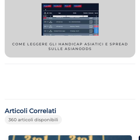
COME LEGGERE GLI HANDICAP ASIATICI E SPREAD
SULLE ASIANODDS
Articoli Correlati
360 articoli disponibili