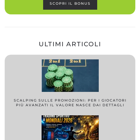
SCOPRI IL BONUS
ULTIMI ARTICOLI
SCALPING SULLE PROMOZIONI: PER I GIOCATORI
PIÙ AVANZATI IL VALORE NASCE DAI DETTAGLI