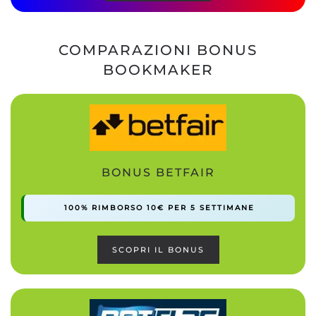
COMPARAZIONI BONUS
BOOKMAKER
BONUS BETFAIR
100% RIMBORSO 10€ PER 5 SETTIMANE
SCOPRI IL BONUS