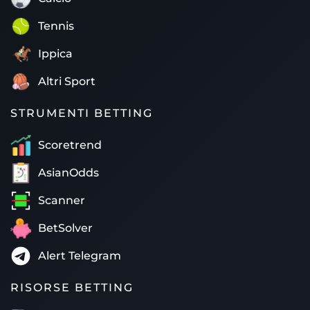
Tennis
Ippica
Altri Sport
STRUMENTI BETTING
Scoretrend
AsianOdds
Scanner
BetSolver
Alert Telegram
RISORSE BETTING