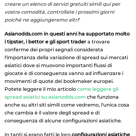
creare un elenco di servizi gratuiti simili qui per
vostra comodità, controllate i prossimi giorni
poiché ne aggiungeremo altri
"
Asianodds.com in questi anni ha supportato molto
i tipster, i bettor e gli sport trader
a trovare
conferme dei propri segnali considerata
l'importanza della variazione di spread sui mercati
asiatici dove si muovono importanti flussi di
giocate e di conseguenza vanno ad influenzare i
movimenti di quote dei bookmaker europei.
Potete leggere il mio articolo
come leggere gli
spread asiatici su asianodds.com
che funziona
anche su altri siti simili come vedremo, l'unica cosa
che cambia è il valore degli spread e di
conseguenza di alcune configurazioni asiatiche.
In tanti si erano fatti le loro
configurazioni asiatiche