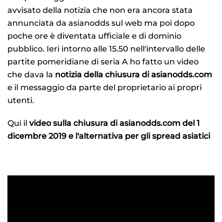
avvisato della notizia che non era ancora stata
annunciata da asianodds sul web ma poi dopo
poche ore è diventata ufficiale e di dominio
pubblico. Ieri intorno alle 15.50 nell'intervallo delle
partite pomeridiane di seria A ho fatto un video
che dava la
notizia della chiusura di asianodds.com
e il messaggio da parte del proprietario ai propri
utenti.
Qui il
video sulla chiusura di asianodds.com del 1
dicembre 2019 e l'alternativa per gli spread asiatici