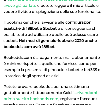
avevo già parlato
e potete leggere il mio articolo e
vedere il video di spiegazione delle sue funzionalità.
Il bookmaker che si avvicina alle
configurazioni
asiatiche di 188bet è Sbobet
e di conseguenza chi
era abituato ad utilizzare quello può adesso usare
sbobet.
Nei mesi di gennaio-febbraio 2020 anche
bookodds.com avrà 188bet
.
Bookodds.com è a pagamento ma l'abbonamento
è minimo rispetto a quello che fornisce come per
esempio la presenza di pinnacle, sbobet e bet365 e
lo storico degli spread asiatici.
Potete provare bookodds per una settimana
gratuitamente l'abbonamento Gold
iscrivendomi
prima sul sito bookodds.com
, registrare l'account
tramite account Google o Facebook o crearne