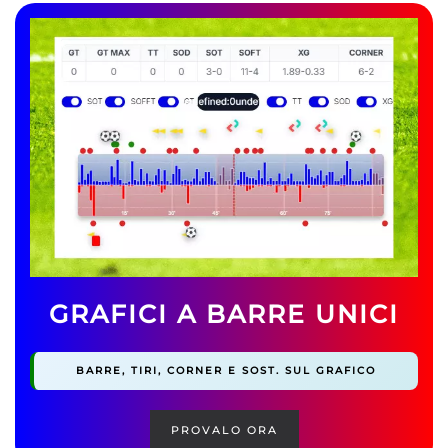
GRAFICI A BARRE UNICI
BARRE, TIRI, CORNER E SOST. SUL GRAFICO
PROVALO ORA