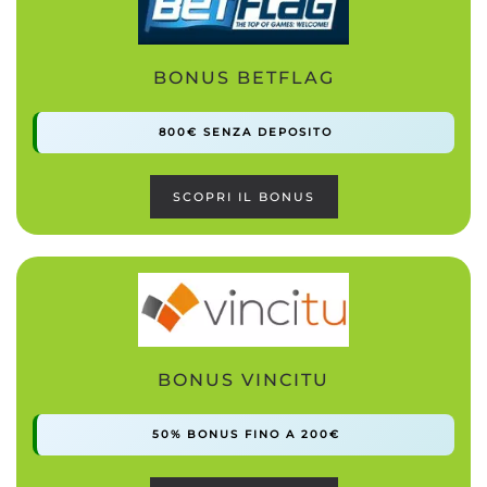
BONUS BETFLAG
800€ SENZA DEPOSITO
SCOPRI IL BONUS
BONUS VINCITU
50% BONUS FINO A 200€