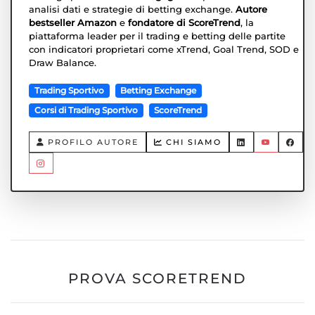
analisi dati e strategie di betting exchange.
Autore
bestseller Amazon
e
fondatore di ScoreTrend
, la
piattaforma leader per il trading e betting delle partite
con indicatori proprietari come xTrend, Goal Trend, SOD e
Draw Balance.
Trading Sportivo
Betting Exchange
Corsi di Trading Sportivo
ScoreTrend
PROFILO AUTORE
CHI SIAMO
PROVA SCORETREND