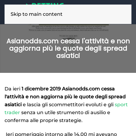
Skip to main content
Asianodds.com cessa l'attività e non
aggiorna più le quote degli spread
asiatici
Da ieri
1 dicembre 2019 Asianodds.com cessa
l'attività e non aggiorna più le quote degli spread
asiatici
e lascia gli scommettitori evoluti e gli
sport
trader
senza un utile strumento di ausilio e
conferma alle proprie strategie.
Ieri pomeriggio intorno alle 14.00 mi avevano