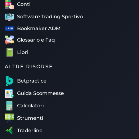
Conti
Software Trading Sportivo
Bookmaker ADM
Glossario e Faq
Libri
ALTRE RISORSE
Betpractice
Guida Scommesse
Calcolatori
Strumenti
Traderline