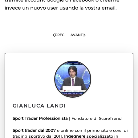
invece un nuovo user usando la vostra email.
PREC
AVANTI
GIANLUCA LANDI
Sport Trader Professionista
| Fondatore di ScoreTrend
Sport trader dal 2007
e online con il primo sito e corsi di
trading sportivo dal 2011.
Ingegnere
specializzato in