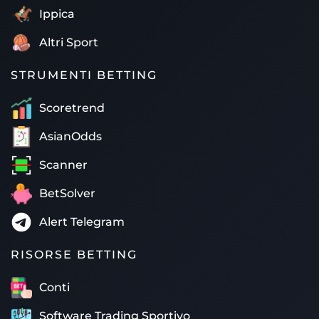
Ippica
Altri Sport
STRUMENTI BETTING
Scoretrend
AsianOdds
Scanner
BetSolver
Alert Telegram
RISORSE BETTING
Conti
Software Trading Sportivo