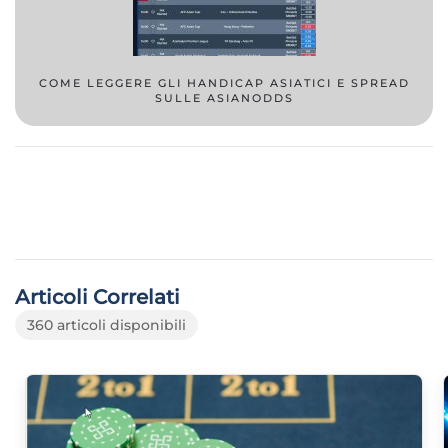
COME LEGGERE GLI HANDICAP ASIATICI E SPREAD
SULLE ASIANODDS
Articoli Correlati
360 articoli disponibili