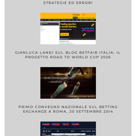
STRATEGIE ED ERRORI
GIANLUCA LANDI SUL BLOG BETFAIR ITALIA: IL
PROGETTO ROAD TO WORLD CUP 2026
PRIMO CONVEGNO NAZIONALE SUL BETTING
EXCHANGE A ROMA, 20 SETTEMBRE 2014