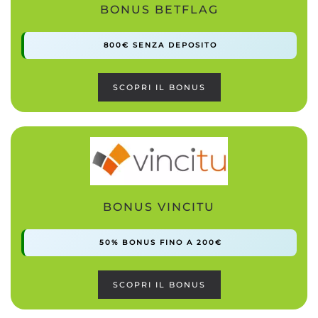
BONUS BETFLAG
800€ SENZA DEPOSITO
SCOPRI IL BONUS
BONUS VINCITU
50% BONUS FINO A 200€
SCOPRI IL BONUS