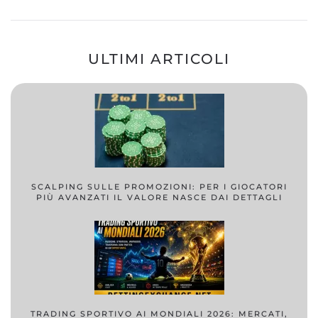
ULTIMI ARTICOLI
SCALPING SULLE PROMOZIONI: PER I GIOCATORI
PIÙ AVANZATI IL VALORE NASCE DAI DETTAGLI
TRADING SPORTIVO AI MONDIALI 2026: MERCATI,