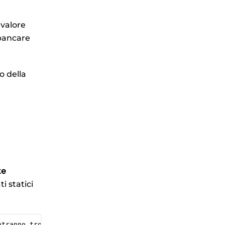
 valore
 bancare
o della
te
i statici
otranno trovare delle