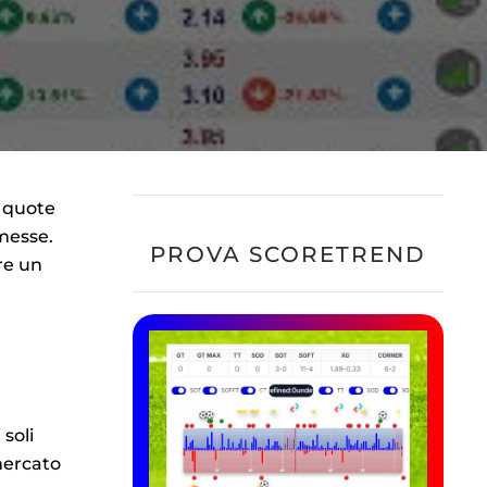
e quote
messe.
PROVA SCORETREND
are un
 soli
mercato