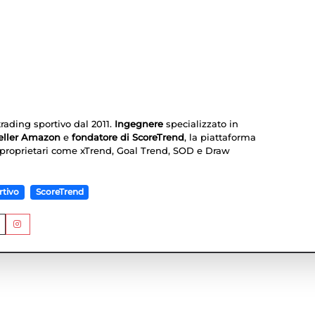
trading sportivo dal 2011.
Ingegnere
specializzato in
eller Amazon
e
fondatore di ScoreTrend
, la piattaforma
ri proprietari come xTrend, Goal Trend, SOD e Draw
rtivo
ScoreTrend