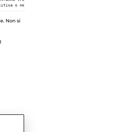
sitiva o negativa.
e. Non si
l