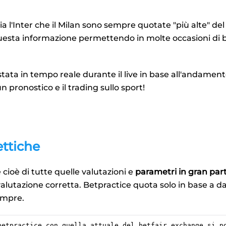
 l'Inter che il Milan sono sempre quotate "più alte" del
e questa informazione permettendo in molte occasioni di
ata in tempo reale durante il live in base all'andament
n pronostico e il trading sullo sport!
ettiche
 cioè di tutte quelle valutazioni e
parametri in gran par
alutazione corretta. Betpractice quota solo in base a dat
sempre.
betpractice con quella attuale del betfair exchange si p