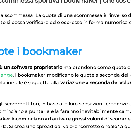
commessa sportiva i bookmaker | Che cos'è
na scommessa La quota di una scommessa è l'inverso d
nto si possa verificare ed è espresso in forma numerica 
ote i bookmaker
iù un software proprietario
ma prendono come quote d
hange
. I bookmaker modificano le quote a seconda dell'
ota iniziale è soggetta alla
variazione a seconda dei volu
i scommettitori, in base alle loro sensazioni, credenze 
cominciano a puntarla e la faranno inevitabilmente cam
er incominciano ad arrivare grossi volumi
di scomme
a. Si crea uno spread dal valore "corretto e reale" a qu