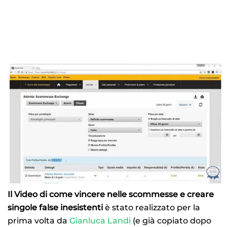
Il Video di come vincere nelle scommesse e creare
singole false inesistenti
è stato realizzato per la
prima volta da
Gianluca Landi
(e già copiato dopo