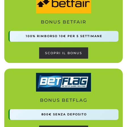
BONUS BETFAIR
100% RIMBORSO 10€ PER 5 SETTIMANE
SCOPRI IL BONUS
BONUS BETFLAG
800€ SENZA DEPOSITO