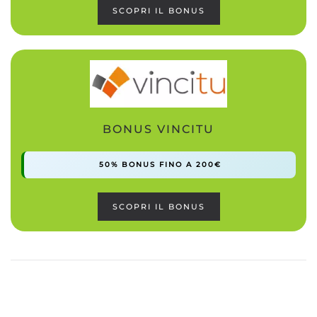
SCOPRI IL BONUS
BONUS VINCITU
50% BONUS FINO A 200€
SCOPRI IL BONUS