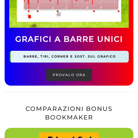
GRAFICI A BARRE UNICI
BARRE, TIRI, CORNER E SOST. SUL GRAFICO
PROVALO ORA
COMPARAZIONI BONUS
BOOKMAKER