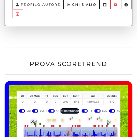
PROFILO AUTORE
CHI SIAMO
PROVA SCORETREND