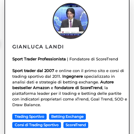
GIANLUCA LANDI
Sport Trader Professionista
| Fondatore di ScoreTrend
Sport trader dal 2007
e online con il primo sito e corsi di
trading sportivo dal 2011.
Ingegnere
specializzato in
analisi dati e strategie di betting exchange.
Autore
bestseller Amazon
e
fondatore di ScoreTrend
, la
piattaforma leader per il trading e betting delle partite
con indicatori proprietari come xTrend, Goal Trend, SOD e
Draw Balance.
Trading Sportivo
Betting Exchange
Corsi di Trading Sportivo
ScoreTrend