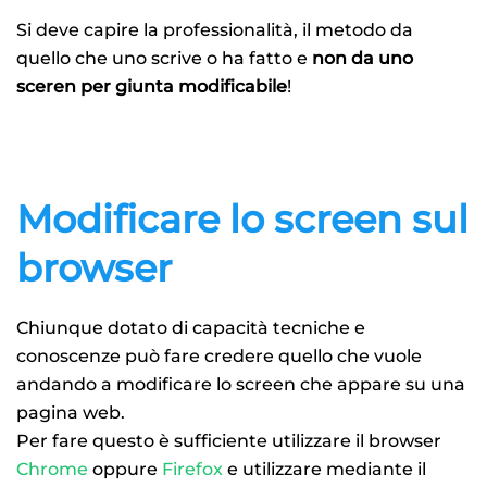
Si deve capire la professionalità, il metodo da
quello che uno scrive o ha fatto e
non da uno
sceren per giunta modificabile
!
Modificare lo screen sul
browser
Chiunque dotato di capacità tecniche e
conoscenze può fare credere quello che vuole
andando a modificare lo screen che appare su una
pagina web.
Per fare questo è sufficiente utilizzare il browser
Chrome
oppure
Firefox
e utilizzare mediante il