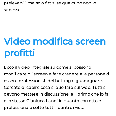
prelevabili, ma solo fittizi se qualcuno non lo
sapesse.
Video modifica screen
profitti
Ecco il video integrale su come si possono
modificare gli screen e fare credere alle persone di
essere professionisti del betting e guadagnare.
Cercate di capire cosa si può fare sul web. Tutti si
devono mettere in discussione, e il primo che lo fa
è lo stesso Gianluca Landi in quanto corretto e
professionale sotto tutti i punti di vista.