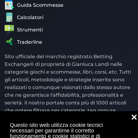
Guida Scommesse
Calcolatori
Strumenti
Traderline
Sito ufficiale del marchio registrato Betting
Exchange® di proprietà di Gianluca Landi nelle
categorie giochi e scommesse, libri, corsi, etc. Tutti
gli articoli, metodologie e strategie inserite sono
realizzati o comunque visionati dallo stesso autore
che ne garantisce l'affidabilità, professionalità e
serietà. Il nostro portale conta più di 1000 articoli
che potere filtrare per categorie, tag oppure
❌
cercare per parola chiave nel motore di ricerca
Questo sito web utilizza cookie tecnici
situato in alto a destra.
necessari per garantirne il corretto
funzionamento e cookie statistici e di