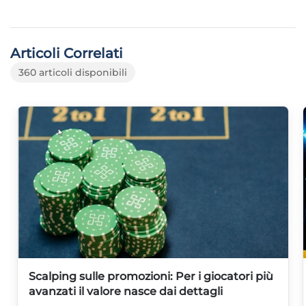
Articoli Correlati
360 articoli disponibili
Scalping sulle promozioni: Per i giocatori più
avanzati il valore nasce dai dettagli