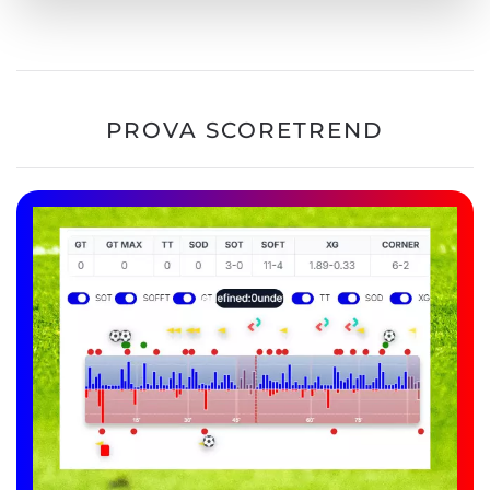
PROVA SCORETREND