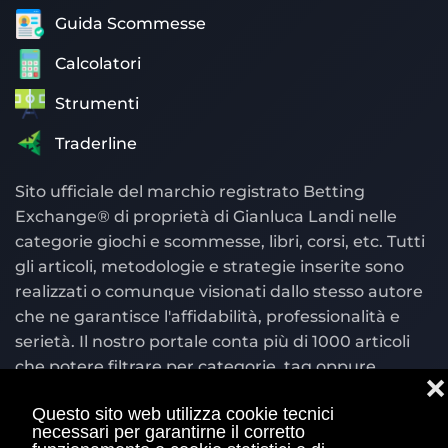
Guida Scommesse
Calcolatori
Strumenti
Traderline
Sito ufficiale del marchio registrato Betting
Exchange® di proprietà di Gianluca Landi nelle
categorie giochi e scommesse, libri, corsi, etc. Tutti
gli articoli, metodologie e strategie inserite sono
realizzati o comunque visionati dallo stesso autore
che ne garantisce l'affidabilità, professionalità e
serietà. Il nostro portale conta più di 1000 articoli
che potere filtrare per categorie, tag oppure
❌
cercare per parola chiave nel motore di ricerca
Questo sito web utilizza cookie tecnici
situato in alto a destra.
necessari per garantirne il corretto