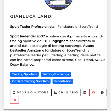
GIANLUCA LANDI
Sport Trader Professionista
| Fondatore di ScoreTrend
Sport trader dal 2007
e online con il primo sito e corsi di
trading sportivo dal 2011.
Ingegnere
specializzato in
analisi dati e strategie di betting exchange.
Autore
bestseller Amazon
e
fondatore di ScoreTrend
, la
piattaforma leader per il trading e betting delle partite
con indicatori proprietari come xTrend, Goal Trend, SOD e
Draw Balance.
Trading Sportivo
Betting Exchange
Corsi di Trading Sportivo
ScoreTrend
PROFILO AUTORE
CHI SIAMO