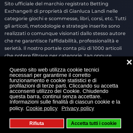
Sito ufficiale del marchio registrato Betting
Exchange® di proprietà di Gianluca Landi nelle
categorie giochi e scommesse, libri, corsi, etc. Tutti
gli articoli, metodologie e strategie inserite sono
realizzati o comunque visionati dallo stesso autore
che ne garantisce l'affidabilità, professionalità e
serietà. Il nostro portale conta più di 1000 articoli
che potere filtrare per categorie, tag oppure
❌
cercare per parola chiave nel motore di ricerca
Questo sito web utilizza cookie tecnici
situato in alto a destra.
necessari per garantirne il corretto
funzionamento e cookie statistici e di
© Copyright 2004 - 2026 Bettingexchange.net è
profilazioni di terze parti. Cliccando su accetta
acconsenti utilizzo dei Cookie. Chiudendo
sito ufficiale Betting Exchange® con marchio
questa barra, continui senza accettare.
registrato e di proprietà di Gianluca Landi Piva
Informazioni sulle finalità di ciascun cookie e la
01460210113 e piva 03835590542 E' vietata qualsiasi
policy.
Cookie policy
Privacy policy
duplicazione, plagio e utilizzo dei contenuti
presenti nel sito. Il gioco è vietato ai minori di 18
Rifiuta
Accetta tutti i cookie
anni e può causare dipendenza patologica.