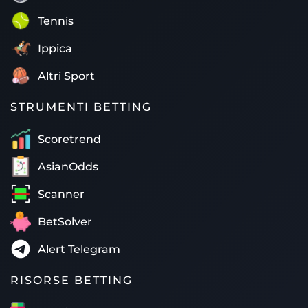
Tennis
Ippica
Altri Sport
STRUMENTI BETTING
Scoretrend
AsianOdds
Scanner
BetSolver
Alert Telegram
RISORSE BETTING