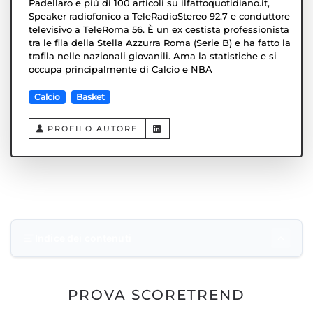
Padellaro e piú di 100 articoli su ilfattoquotidiano.it,
Speaker radiofonico a TeleRadioStereo 92.7 e conduttore
televisivo a TeleRoma 56. È un ex cestista professionista
tra le fila della Stella Azzurra Roma (Serie B) e ha fatto la
trafila nelle nazionali giovanili. Ama la statistiche e si
occupa principalmente di Calcio e NBA
Calcio
Basket
PROFILO AUTORE
Indice dei contenuti
Prova Scoretrend
PROVA SCORETREND
Comparazioni Bonus Bookmaker