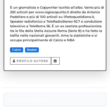
È un giornalista e Copywriter iscritto all'albo. Vanto piú di
250 articoli per www.iogiocopulito.it diretto da Antonio
Padellaro e piú di 100 articoli su ilfattoquotidiano.it,
Speaker radiofonico a TeleRadioStereo 92.7 e conduttore
televisivo a TeleRoma 56. È un ex cestista professionista
tra le fila della Stella Azzurra Roma (Serie B) e ha fatto la
trafila nelle nazionali giovanili. Ama la statistiche e si
occupa principalmente di Calcio e NBA
Calcio
Basket
PROFILO AUTORE
Indice dei contenuti