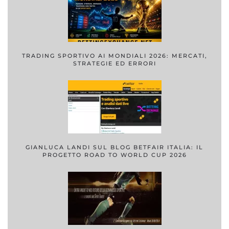
TRADING SPORTIVO AI MONDIALI 2026: MERCATI,
STRATEGIE ED ERRORI
GIANLUCA LANDI SUL BLOG BETFAIR ITALIA: IL
PROGETTO ROAD TO WORLD CUP 2026