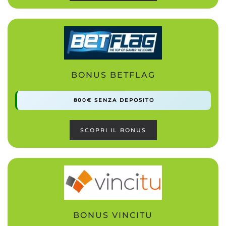
BONUS BETFLAG
800€ SENZA DEPOSITO
SCOPRI IL BONUS
BONUS VINCITU