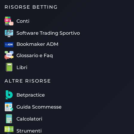
RISORSE BETTING
Conti
Software Trading Sportivo
Bookmaker ADM
Glossario e Faq
Libri
ALTRE RISORSE
Betpractice
Guida Scommesse
Calcolatori
Strumenti