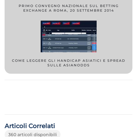
PRIMO CONVEGNO NAZIONALE SUL BETTING
EXCHANGE A ROMA, 20 SETTEMBRE 2014
COME LEGGERE GLI HANDICAP ASIATICI E SPREAD
SULLE ASIANODDS
Articoli Correlati
360 articoli disponibili