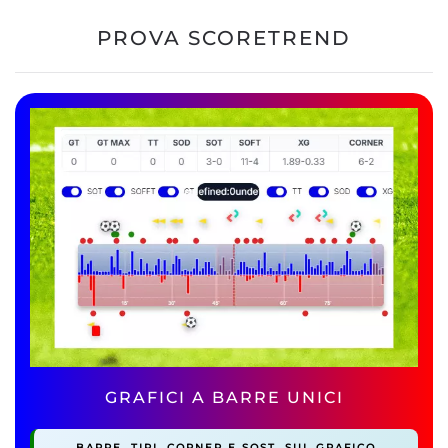
Prova Scoretrend
PROVA SCORETREND
Comparazioni Bonus Bookmaker
Ultimi Articoli
GRAFICI A BARRE UNICI
BARRE, TIRI, CORNER E SOST. SUL GRAFICO