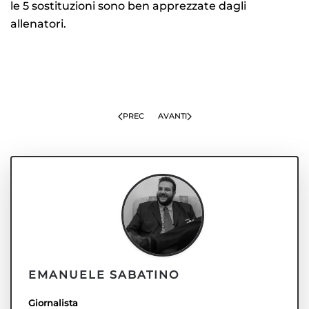
le 5 sostituzioni sono ben apprezzate dagli
allenatori.
PREC
AVANTI
EMANUELE SABATINO
Giornalista