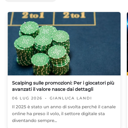
Scalping sulle promozioni: Per i giocatori più
avanzati il valore nasce dai dettagli
06 LUG 2026
•
GIANLUCA LANDI
Il 2025 è stato un anno di svolta perché il canale
online ha preso il volo, il settore digitale sta
diventando sempre...