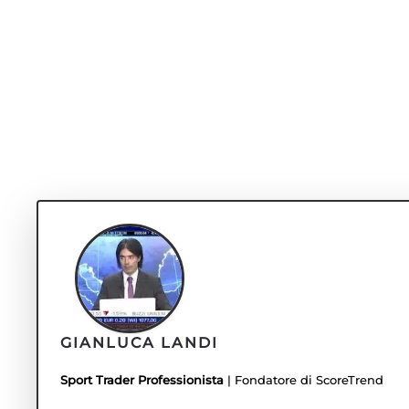
GIANLUCA LANDI
Sport Trader Professionista
| Fondatore di ScoreTrend