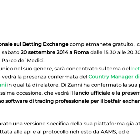
onale sul Betting Exchange
completmanete gratuito , 
rà sabato
20 settembre 2014 a Roma
dalle 15.30 alle 20.30
 Parco dei Medici.
unico nel suo genere, sarà concentrato sul tema del
bet
 vedrà la presenza confermata del
Country Manager di 
nni
in qualità di relatore. Di Zanni ha confermato la sua
ssima occasione, che vedrà il
lancio ufficiale e la prese
 software di trading professionale per il betfair exch
ato una versione specifica della sua piattaforma già att
ttata alle api e al protocollo richiesto da AAMS, ed è