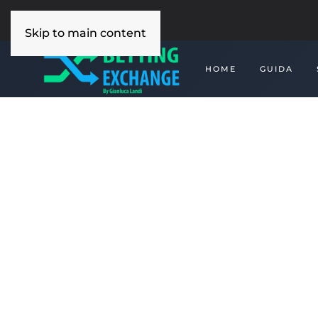
Skip to main content
HOME
GUIDA
Convegno Na
confer