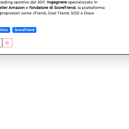
trading sportivo dal 2011.
Ingegnere
specializzato in
eller Amazon
e
fondatore di ScoreTrend
, la piattaforma
ri proprietari come xTrend, Goal Trend, SOD e Draw
rtivo
ScoreTrend