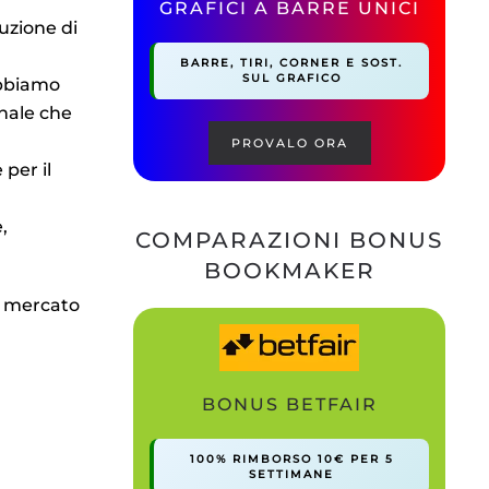
GRAFICI A BARRE UNICI
uzione di
BARRE, TIRI, CORNER E SOST.
SUL GRAFICO
Abbiamo
onale che
PROVALO ORA
per il
,
COMPARAZIONI BONUS
BOOKMAKER
ul mercato
BONUS BETFAIR
100% RIMBORSO 10€ PER 5
SETTIMANE