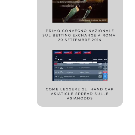
PRIMO CONVEGNO NAZIONALE
SUL BETTING EXCHANGE A ROMA,
20 SETTEMBRE 2014
COME LEGGERE GLI HANDICAP
ASIATICI E SPREAD SULLE
ASIANODDS