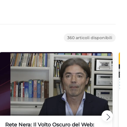
360 articoli disponibili
Rete Nera: Il Volto Oscuro del Web:
G