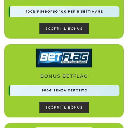
100% RIMBORSO 10€ PER 5 SETTIMANE
SCOPRI IL BONUS
BONUS BETFLAG
800€ SENZA DEPOSITO
SCOPRI IL BONUS