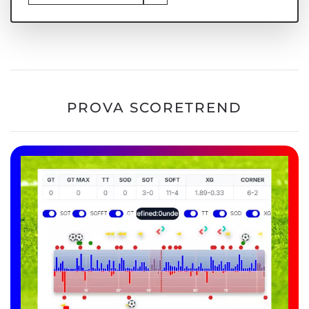
PROVA SCORETREND