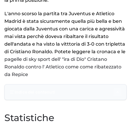
la prima posizione.
L'anno scorso la partita tra Juventus e Atletico
Madrid è stata sicuramente quella più bella e ben
giocata dalla Juventus con una carica e agressività
mai vista perchè doveva ribaltare il risultato
dell'andata e ha visto la vitttoria di 3-0 con tripletta
di Cristiano Ronaldo. Potete leggere la cronaca e le
pagelle di sky sport dell' "ira di Dio" Cristano
Ronaldo contro l' Atletico come come ribatezzato
da Repice
Indice dei contenuti
Statistiche
Statistiche
Analisi