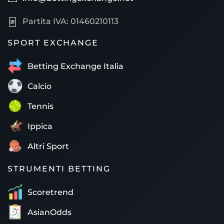
Partita IVA: 01460210113
SPORT EXCHANGE
Betting Exchange Italia
Calcio
Tennis
Ippica
Altri Sport
STRUMENTI BETTING
Scoretrend
AsianOdds