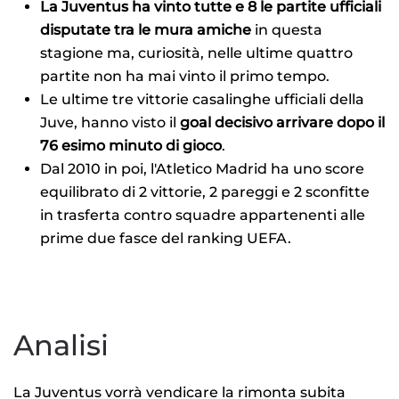
La Juventus ha vinto tutte e 8 le partite ufficiali
Prova Scoretrend
disputate tra le mura amiche
in questa
stagione ma, curiosità, nelle ultime quattro
Comparazioni Bonus Bookmaker
partite non ha mai vinto il primo tempo.
Le ultime tre vittorie casalinghe ufficiali della
Juve, hanno visto il
goal decisivo arrivare dopo il
Ultimi Articoli
76 esimo minuto di gioco
.
Dal 2010 in poi, l'Atletico Madrid ha uno score
equilibrato di 2 vittorie, 2 pareggi e 2 sconfitte
in trasferta contro squadre appartenenti alle
prime due fasce del ranking UEFA.
Analisi
La Juventus vorrà vendicare la rimonta subita