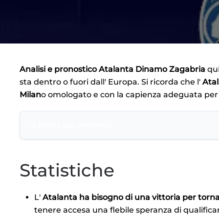
Analisi e pronostico Atalanta Dinamo Zagabria
qui
sta dentro o fuori dall' Europa. Si ricorda che l'
Atal
Milan
o omologato e con la capienza adeguata per 
Indice dei contenuti
Statistiche
Analisi
Statistiche
Ultimi Articoli
L'
Atalanta ha bisogno di una vittoria per torna
tenere accesa una flebile speranza di qualificars