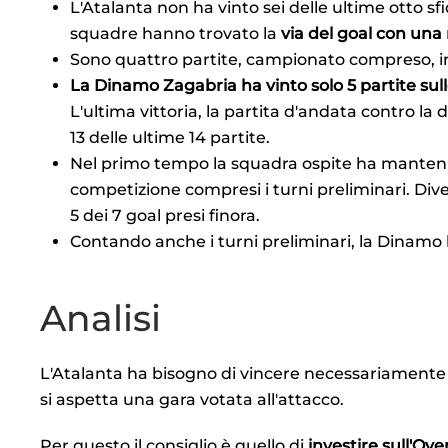
L'Atalanta non ha vinto sei delle ultime otto sf
squadre hanno trovato la
via del goal con una 
Sono quattro partite, campionato compreso, i
La Dinamo Zagabria ha vinto solo 5 partite sul
L'ultima vittoria, la partita d'andata contro la 
13 delle ultime 14 partite.
Nel primo tempo la squadra ospite ha mantenuto 
competizione compresi i turni preliminari. Div
5 dei 7 goal presi finora.
Contando anche i turni preliminari, la Dinamo 
Analisi
L'Atalanta ha bisogno di vincere necessariamente 
si aspetta una gara votata all'attacco.
Per questo il consiglio è quello di
investire sull'Over