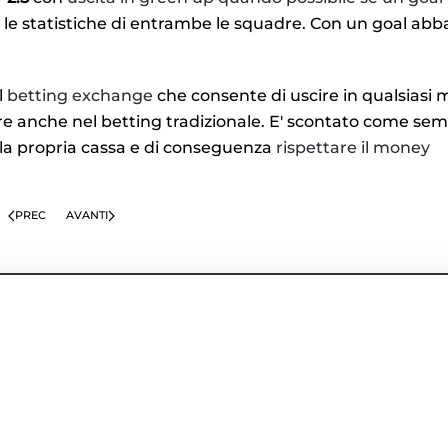
o le statistiche di entrambe le squadre. Con un goal ab
l
betting exchange
che consente di uscire in qualsias
fare anche nel betting tradizionale. E' scontato come se
alla propria cassa e di conseguenza
rispettare il money
PREC
AVANTI