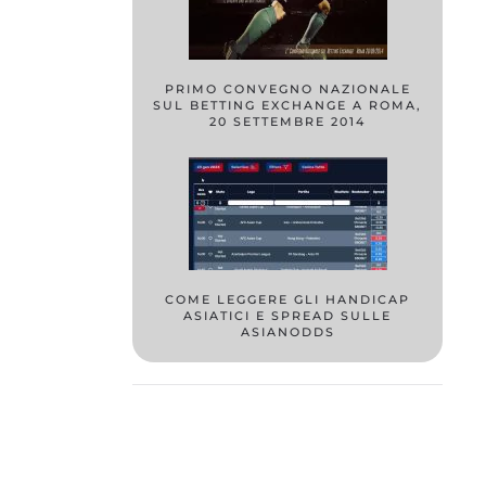
PRIMO CONVEGNO NAZIONALE
SUL BETTING EXCHANGE A ROMA,
20 SETTEMBRE 2014
COME LEGGERE GLI HANDICAP
ASIATICI E SPREAD SULLE
ASIANODDS