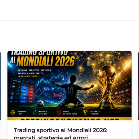
Trading sportivo ai Mondiali 2026:
mercati, strategie ed errori