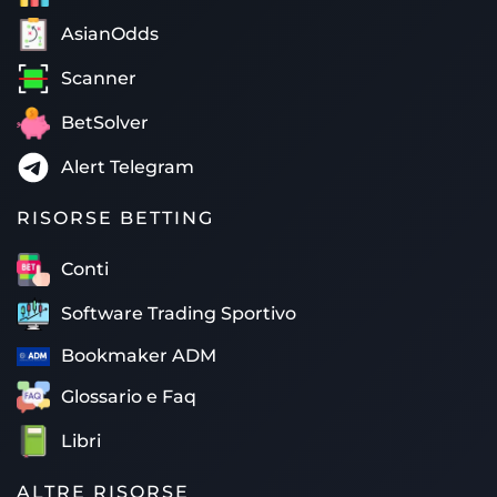
AsianOdds
Scanner
BetSolver
Alert Telegram
RISORSE BETTING
Conti
Software Trading Sportivo
Bookmaker ADM
Glossario e Faq
Libri
ALTRE RISORSE