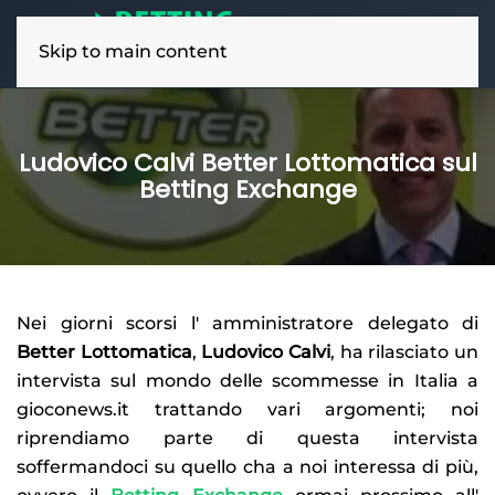
Skip to main content
Ludovico Calvi Better Lottomatica sul
Betting Exchange
Nei giorni scorsi l' amministratore delegato di
Better Lottomatica
,
Ludovico Calvi
, ha rilasciato un
intervista sul mondo delle scommesse in Italia a
gioconews.it trattando vari argomenti; noi
riprendiamo parte di questa intervista
soffermandoci su quello cha a noi interessa di più,