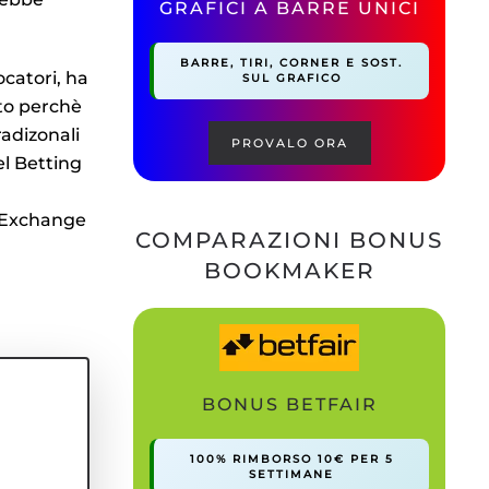
GRAFICI A BARRE UNICI
BARRE, TIRI, CORNER E SOST.
catori, ha
SUL GRAFICO
sto perchè
adizonali
PROVALO ORA
el Betting
g Exchange
COMPARAZIONI BONUS
BOOKMAKER
BONUS BETFAIR
100% RIMBORSO 10€ PER 5
SETTIMANE