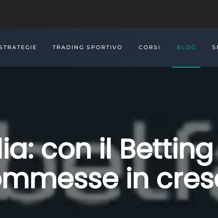
STRATEGIE
TRADING SPORTIVO
CORSI
BLOG
S
alia: con il Betti
mmesse in cres