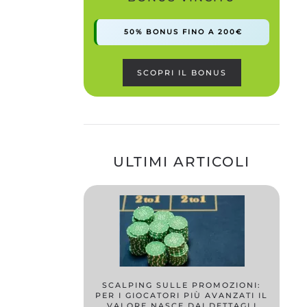
50% BONUS FINO A 200€
SCOPRI IL BONUS
ULTIMI ARTICOLI
SCALPING SULLE PROMOZIONI:
PER I GIOCATORI PIÙ AVANZATI IL
VALORE NASCE DAI DETTAGLI