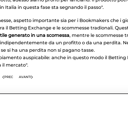
n Italia in questa fase sta segnando il passo".
esse, aspetto importante sia per i Bookmakers che i gio
e tra il Betting Exchange e le scommesse tradionali. Que
utile generato in una scomessa
, mentre le scommesse tr
a, indipendentemente da un profitto o da una perdita. N
!! se si ha una perdita non si pagano tasse.
biamento auspicabile: anche in questo modo il Bettin
 il mercato".
PREC
AVANTI