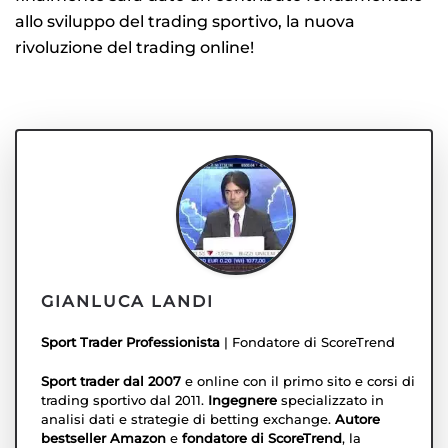
allo sviluppo del trading sportivo, la nuova
rivoluzione del trading online!
GIANLUCA LANDI
Sport Trader Professionista
| Fondatore di ScoreTrend
Sport trader dal 2007
e online con il primo sito e corsi di
trading sportivo dal 2011.
Ingegnere
specializzato in
analisi dati e strategie di betting exchange.
Autore
bestseller Amazon
e
fondatore di ScoreTrend
, la