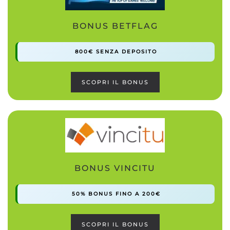
BONUS BETFLAG
800€ SENZA DEPOSITO
SCOPRI IL BONUS
BONUS VINCITU
50% BONUS FINO A 200€
SCOPRI IL BONUS