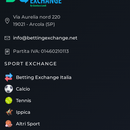
Via Aurelia nord 220
19021 - Arcola (SP)
info@bettingexchange.net
Partita IVA: 01460210113
SPORT EXCHANGE
Betting Exchange Italia
Calcio
Tennis
Ippica
Altri Sport