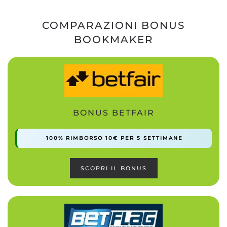
COMPARAZIONI BONUS
BOOKMAKER
BONUS BETFAIR
100% RIMBORSO 10€ PER 5 SETTIMANE
SCOPRI IL BONUS