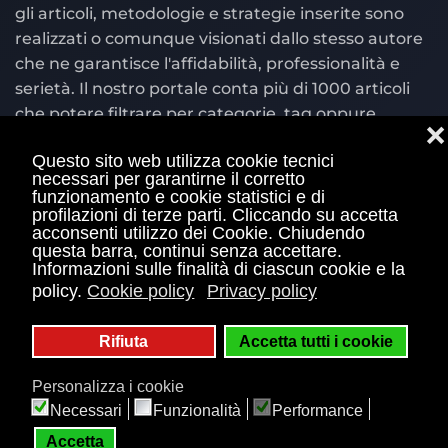
gli articoli, metodologie e strategie inserite sono
realizzati o comunque visionati dallo stesso autore
che ne garantisce l'affidabilità, professionalità e
serietà. Il nostro portale conta più di 1000 articoli
che potere filtrare per categorie, tag oppure
❌
cercare per parola chiave nel motore di ricerca
Questo sito web utilizza cookie tecnici
situato in alto a destra.
necessari per garantirne il corretto
funzionamento e cookie statistici e di
© Copyright 2004 - 2026 Bettingexchange.net è
profilazioni di terze parti. Cliccando su accetta
acconsenti utilizzo dei Cookie. Chiudendo
sito ufficiale Betting Exchange® con marchio
questa barra, continui senza accettare.
registrato e di proprietà di Gianluca Landi Piva
Informazioni sulle finalità di ciascun cookie e la
01460210113 e piva 03835590542 E' vietata qualsiasi
policy.
Cookie policy
Privacy policy
duplicazione, plagio e utilizzo dei contenuti
presenti nel sito. Il gioco è vietato ai minori di 18
Rifiuta
Accetta tutti i cookie
anni e può causare dipendenza patologica.
Personalizza i cookie
Informati sulle probabilità di vincita e sul
Necessari
Funzionalità
Performance
regolamento del gioco sul sito ADM .
Mappa Sito
Betting Exchange
-
Privacy Policy
-
Cookie Policy
Accetta