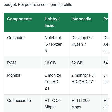
budget. Poi potenzia con i primi profitti.
Componente
Hobby /
Intermedia
Prof
Inizio
Computer
Notebook
Desktop i7 /
Desk
i5 / Ryzen
Ryzen 7
Xeon
5
core
RAM
16 GB
32 GB
64–
Monitor
1 monitor
2 monitor Full
3+ m
Full HD
HD/QHD 27"
ultr
24"
Connessione
FTTC 50
FTTH 200
FTTH
Mbps
Mbps
di b