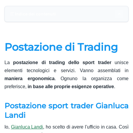
Indice dei contenuti
Postazione di Trading
Postazione di Trading
Gli elementi fondamentali della postazione di trading
sportivo
La
postazione di trading dello sport trader
unisce
Costruisci la tua postazione e impara a usarla
elementi tecnologici e servizi. Vanno assemblati in
maniera ergonomica
. Ognuno la organizza come
Domande frequenti sulla postazione di trading
preferisce,
in base alle proprie esigenze operative
.
sportivo
Postazione sport trader Gianluca
Landi
Io,
Gianluca Landi
, ho scelto di avere l'ufficio in casa. Così