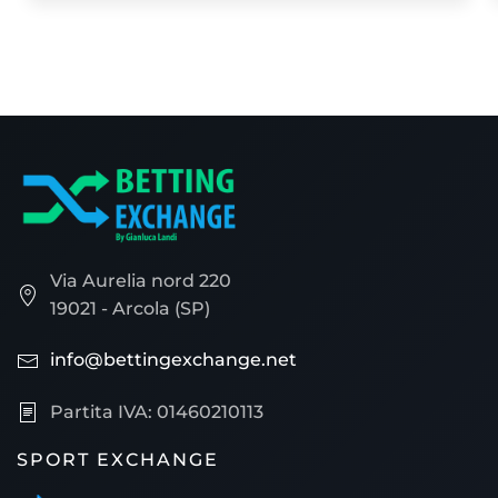
Via Aurelia nord 220
19021 - Arcola (SP)
info@bettingexchange.net
Partita IVA: 01460210113
SPORT EXCHANGE