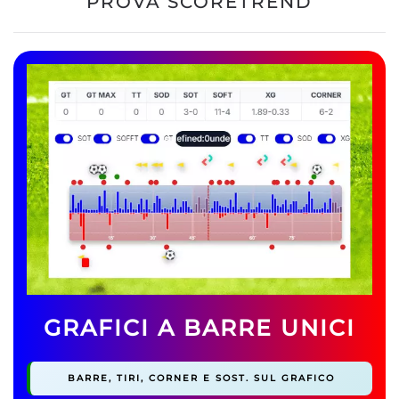
PROVA SCORETREND
GRAFICI A BARRE UNICI
BARRE, TIRI, CORNER E SOST. SUL GRAFICO