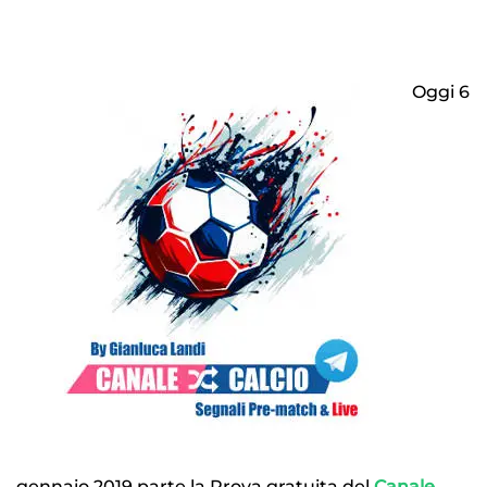
Oggi 6
gennaio 2019 parte la Prova gratuita del
Canale