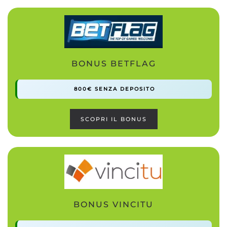
BONUS BETFLAG
800€ SENZA DEPOSITO
SCOPRI IL BONUS
BONUS VINCITU