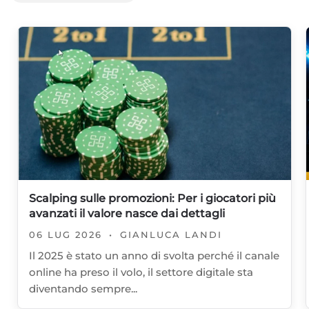
Scalping sulle promozioni: Per i giocatori più
avanzati il valore nasce dai dettagli
06 LUG 2026
•
GIANLUCA LANDI
Il 2025 è stato un anno di svolta perché il canale
online ha preso il volo, il settore digitale sta
diventando sempre...