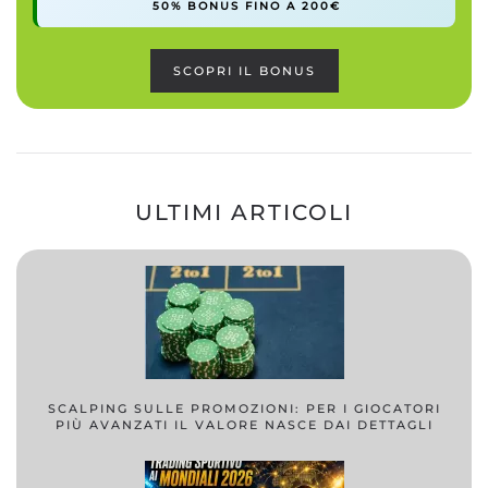
50% BONUS FINO A 200€
SCOPRI IL BONUS
ULTIMI ARTICOLI
SCALPING SULLE PROMOZIONI: PER I GIOCATORI
PIÙ AVANZATI IL VALORE NASCE DAI DETTAGLI