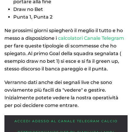
portare alla fine
Draw no Bet
Punta 1, Punta 2
Ne prossimi giorni spiegherò il meglio il tutto e ho
messo a disposizione i
calcolatori Canale Telegram
per fare queste tipologie di scommesse che ho
spiegato. Al primo Goal della squadra segnalata (
esempio draw no bet 1) si esce e si fa il green up,
stesso discorso il banca pareggio e il punta.
Verranno dati anche dei segnali live che sono
ovviamente più facili da "vedere" e gestire.
Inizialmente potete vedere la nostra operatività
per poi decidere come entrare.
ACCEDI ADESSO AL CANALE TELEGRAM CALCIO