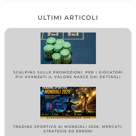
ULTIMI ARTICOLI
SCALPING SULLE PROMOZIONI: PER I GIOCATORI
PIÙ AVANZATI IL VALORE NASCE DAI DETTAGLI
TRADING SPORTIVO AI MONDIALI 2026: MERCATI,
STRATEGIE ED ERRORI