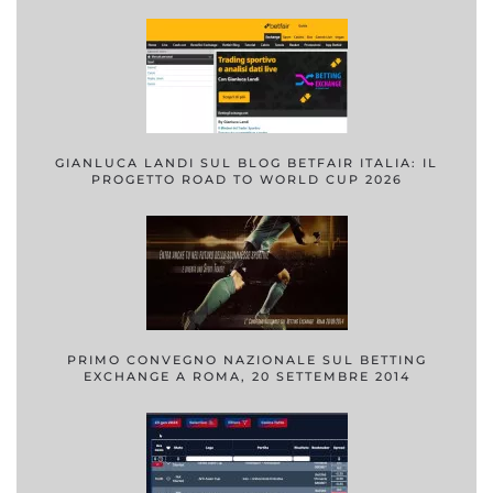
GIANLUCA LANDI SUL BLOG BETFAIR ITALIA: IL
PROGETTO ROAD TO WORLD CUP 2026
PRIMO CONVEGNO NAZIONALE SUL BETTING
EXCHANGE A ROMA, 20 SETTEMBRE 2014