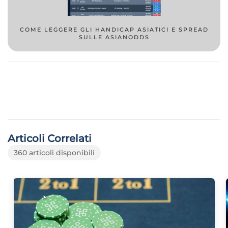
COME LEGGERE GLI HANDICAP ASIATICI E SPREAD
SULLE ASIANODDS
Articoli Correlati
360 articoli disponibili