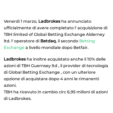
Venerdi 1 marzo,
Ladbrokes
ha annunciato
ufficialmente di avere completato l' acquisizione di
TBH limited of Global Betting Exchange Alderney
ltd. l' operatore di
Betdaq
, il secondo
Betting
Exchange
a livello mondiale dopo Betfair.
Ladbrokes
ha inoltre acquistato anche il 10% delle
azioni di TBH Guernsey ltd , il provider di tecnologia
di Global Betting Exchange , con un ulteriore
opzione di acquistare dopo 4 anni le rimanenti
azioni.
TBH ha ricevuto in cambio circ 6,95 milioni di azioni
di Ladbrokes.