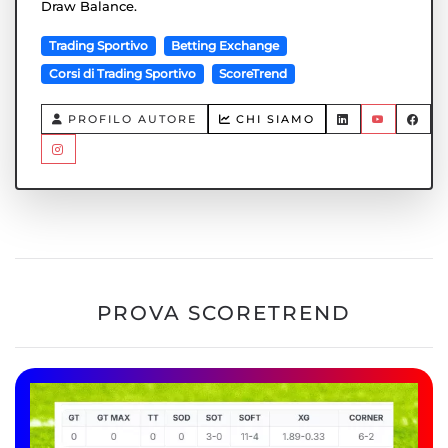
Draw Balance.
Trading Sportivo
Betting Exchange
Corsi di Trading Sportivo
ScoreTrend
PROFILO AUTORE
CHI SIAMO
PROVA SCORETREND