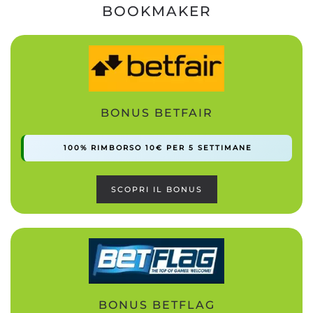
BOOKMAKER
BONUS BETFAIR
100% RIMBORSO 10€ PER 5 SETTIMANE
SCOPRI IL BONUS
BONUS BETFLAG