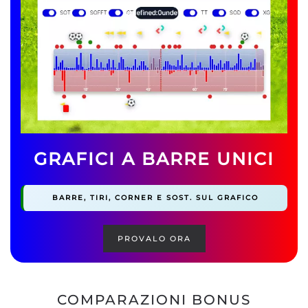
GRAFICI A BARRE UNICI
BARRE, TIRI, CORNER E SOST. SUL GRAFICO
PROVALO ORA
COMPARAZIONI BONUS