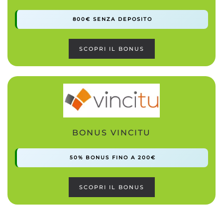
800€ SENZA DEPOSITO
SCOPRI IL BONUS
BONUS VINCITU
50% BONUS FINO A 200€
SCOPRI IL BONUS