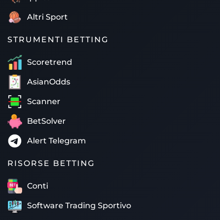
Altri Sport
STRUMENTI BETTING
Scoretrend
AsianOdds
Scanner
BetSolver
Alert Telegram
RISORSE BETTING
Conti
Software Trading Sportivo