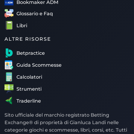
Bookmaker ADM
Glossario e Faq
Libri
ALTRE RISORSE
Betpractice
Guida Scommesse
Calcolatori
Strumenti
Traderline
Sito ufficiale del marchio registrato Betting
Exchange® di proprietà di Gianluca Landi nelle
categorie giochi e scommesse, libri, corsi, etc. Tutti