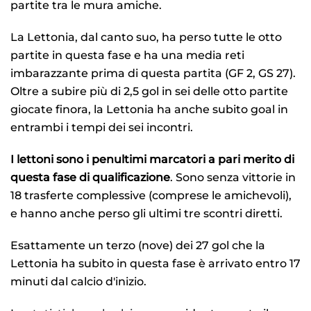
partite tra le mura amiche.
La Lettonia, dal canto suo, ha perso tutte le otto
partite in questa fase e ha una media reti
imbarazzante prima di questa partita (GF 2, GS 27).
Oltre a subire più di 2,5 gol in sei delle otto partite
giocate finora, la Lettonia ha anche subito goal in
entrambi i tempi dei sei incontri.
I lettoni sono i penultimi marcatori a pari merito di
questa fase di qualificazione
. Sono senza vittorie in
18 trasferte complessive (comprese le amichevoli),
e hanno anche perso gli ultimi tre scontri diretti.
Esattamente un terzo (nove) dei 27 gol che la
Lettonia ha subito in questa fase è arrivato entro 17
minuti dal calcio d'inizio.