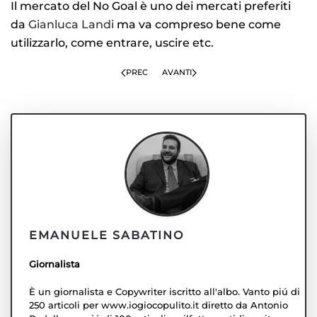
Il mercato del No Goal è uno dei mercati preferiti
da
Gianluca Landi
ma va compreso bene come
utilizzarlo, come entrare, uscire etc.
PREC
AVANTI
EMANUELE SABATINO
Giornalista
È un giornalista e Copywriter iscritto all'albo. Vanto piú di
250 articoli per www.iogiocopulito.it diretto da Antonio