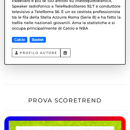
Padellaro e piú di 100 articoli su ilfattoquotidiano.it,
Speaker radiofonico a TeleRadioStereo 92.7 e conduttore
televisivo a TeleRoma 56. È un ex cestista professionista
tra le fila della Stella Azzurra Roma (Serie B) e ha fatto la
trafila nelle nazionali giovanili. Ama la statistiche e si
occupa principalmente di Calcio e NBA
Calcio
Basket
PROFILO AUTORE
PROVA SCORETREND