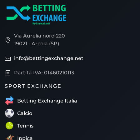
Via Aurelia nord 220
19021 - Arcola (SP)
info@bettingexchange.net
Partita IVA: 01460210113
SPORT EXCHANGE
Betting Exchange Italia
Calcio
Tennis
Ippica