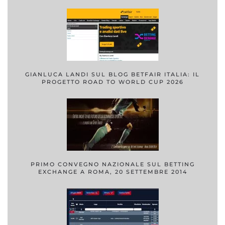
GIANLUCA LANDI SUL BLOG BETFAIR ITALIA: IL
PROGETTO ROAD TO WORLD CUP 2026
PRIMO CONVEGNO NAZIONALE SUL BETTING
EXCHANGE A ROMA, 20 SETTEMBRE 2014