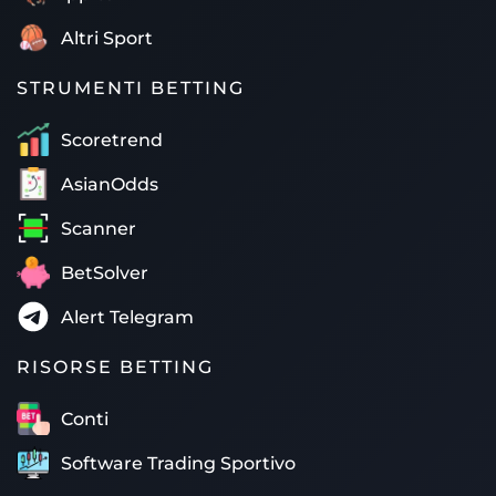
Altri Sport
STRUMENTI BETTING
Scoretrend
AsianOdds
Scanner
BetSolver
Alert Telegram
RISORSE BETTING
Conti
Software Trading Sportivo