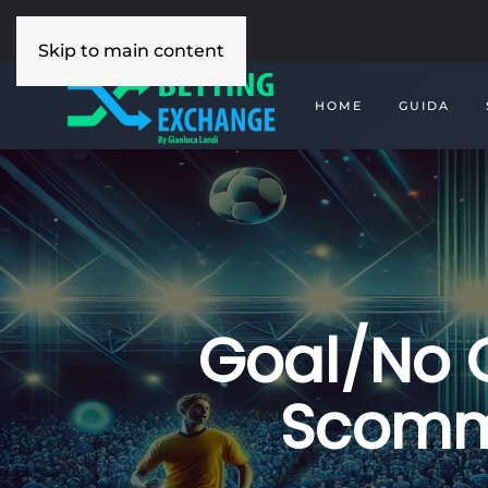
Skip to main content
HOME
GUIDA
Goal/No 
Scomme