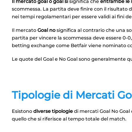
Il mercato goal o goal si
significa che
entrambe le 
Analisi
scommessa. La partita deve finire con il risultato di 1-
nei tempi regolamentari per essere validi ai fini 
Il mercato
Goal no
significa al contrario che una sol
partita per vincere la scommessa deve essere 0-0, 1-0
betting exchange come Betfair viene nominato 
Le quote del Goal e No Goal sono generalmente quot
Tipologie di Mercati G
Esistono
diverse tipologie
di mercati Goal No Goal 
quello che si riferisce al tempo totale del match.