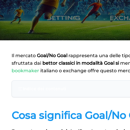
Il mercato
Goal/No Goal
rappresenta una delle tipo
sfruttata dai
bettor classici in modalità Goal si
ment
bookmaker
italiano o exchange offre questo merc
Indice dei contenuti
Cosa significa Goal/No Goal
Tipologie di Mercati
Goal/No Goal
Cosa significa Goal/No
Piattaforme e Tools di