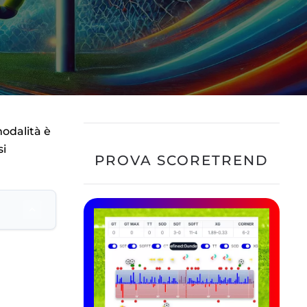
modalità è
si
PROVA SCORETREND
oal/No