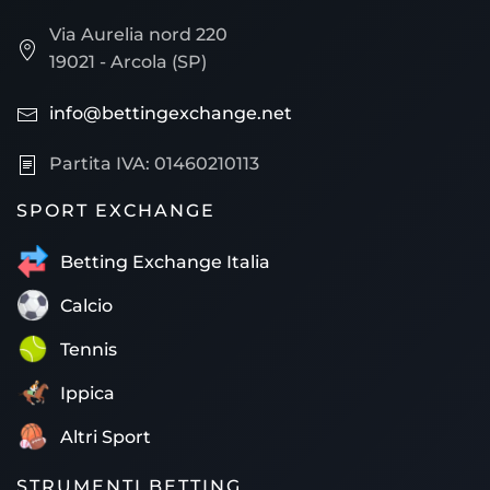
Via Aurelia nord 220
19021 - Arcola (SP)
info@bettingexchange.net
Partita IVA: 01460210113
SPORT EXCHANGE
Betting Exchange Italia
Calcio
Tennis
Ippica
Altri Sport
STRUMENTI BETTING