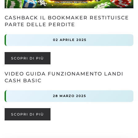
CASHBACK IL BOOKMAKER RESTITUISCE
PARTE DELLE PERDITE
02 APRILE 2025
SCOPRI DI PIÙ
VIDEO GUIDA FUNZIONAMENTO LANDI
CASH BASIC
28 MARZO 2025
SCOPRI DI PIÙ