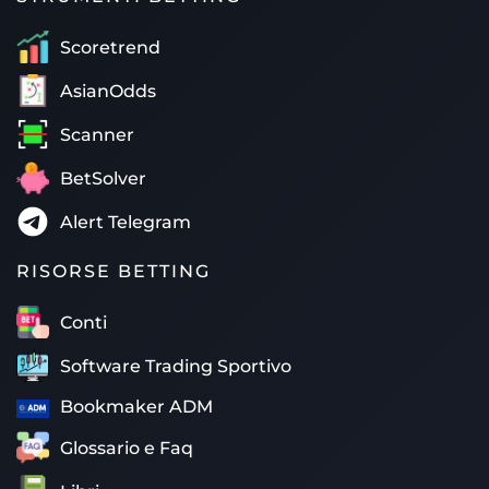
Scoretrend
AsianOdds
Scanner
BetSolver
Alert Telegram
RISORSE BETTING
Conti
Software Trading Sportivo
Bookmaker ADM
Glossario e Faq