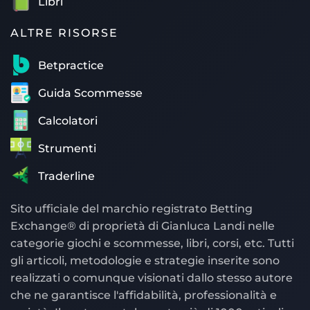
Libri
ALTRE RISORSE
Betpractice
Guida Scommesse
Calcolatori
Strumenti
Traderline
Sito ufficiale del marchio registrato Betting
Exchange® di proprietà di Gianluca Landi nelle
categorie giochi e scommesse, libri, corsi, etc. Tutti
gli articoli, metodologie e strategie inserite sono
realizzati o comunque visionati dallo stesso autore
che ne garantisce l'affidabilità, professionalità e