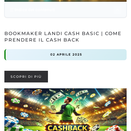
Indice dei contenuti
Bookmaker Landi Cash Basic | Come prendere il cash
back
BOOKMAKER LANDI CASH BASIC | COME
PRENDERE IL CASH BACK
Cashback il bookmaker restituisce parte delle perdite
02 APRILE 2025
Video guida Funzionamento Landi Cash Basic
SCOPRI DI PIÙ