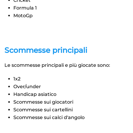
Cricket
Formula 1
MotoGp
Scommesse principali
Le scommesse principali e più giocate sono:
1x2
Over/under
Handicap asiatico
Scommesse sui giocatori
Scommesse sui cartellini
Scommesse sui calci d'angolo