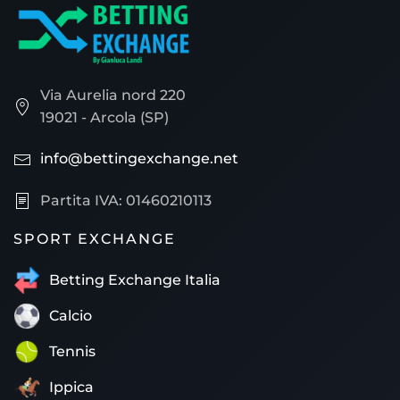
Via Aurelia nord 220
19021 - Arcola (SP)
info@bettingexchange.net
Partita IVA: 01460210113
SPORT EXCHANGE
Betting Exchange Italia
Calcio
Tennis
Ippica