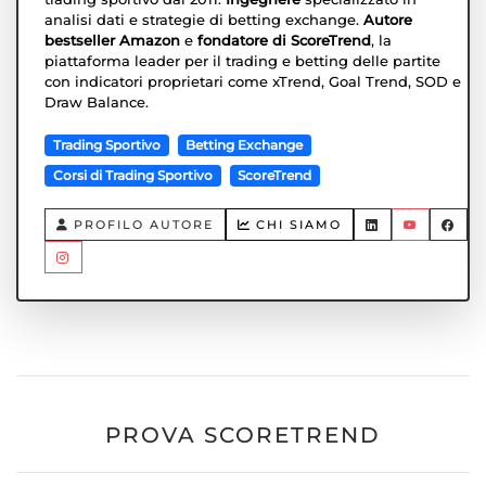
analisi dati e strategie di betting exchange.
Autore
bestseller Amazon
e
fondatore di ScoreTrend
, la
piattaforma leader per il trading e betting delle partite
con indicatori proprietari come xTrend, Goal Trend, SOD e
Draw Balance.
Trading Sportivo
Betting Exchange
Corsi di Trading Sportivo
ScoreTrend
PROFILO AUTORE
CHI SIAMO
PROVA SCORETREND