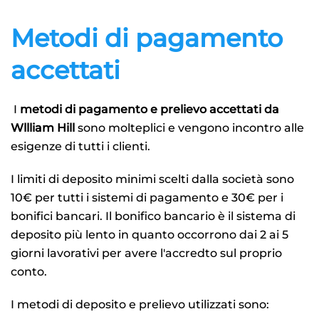
Metodi di pagamento
accettati
I
metodi di pagamento e prelievo accettati da
Wllliam Hill
sono molteplici e vengono incontro alle
esigenze di tutti i clienti.
I limiti di deposito minimi scelti dalla società sono
10€ per tutti i sistemi di pagamento e 30€ per i
bonifici bancari. Il bonifico bancario è il sistema di
deposito più lento in quanto occorrono dai 2 ai 5
giorni lavorativi per avere l'accredto sul proprio
conto.
I metodi di deposito e prelievo utilizzati sono: