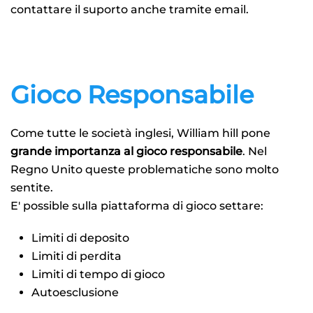
contattare il suporto anche tramite email.
Gioco Responsabile
Come tutte le società inglesi, William hill pone
grande importanza al gioco responsabile
. Nel
Regno Unito queste problematiche sono molto
sentite.
E' possible sulla piattaforma di gioco settare:
Limiti di deposito
Limiti di perdita
Limiti di tempo di gioco
Autoesclusione