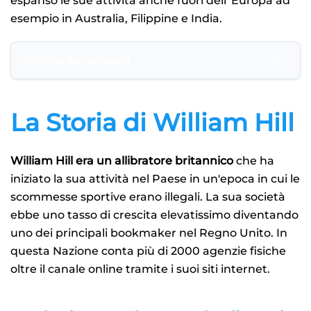
espanso le sue attività anche fuori dell' Europa ad
esempio in Australia, Filippine e India.
Indice dei contenuti
La Storia di William Hill
La Storia di William Hill
Caratteristiche e funzionalità Principali di William Hill
William Hill era un allibratore britannico
che ha
Come aprire un conto su William Hill
iniziato la sua attività nel Paese in un'epoca in cui le
scommesse sportive erano illegali. La sua società
Bonus e promozioni
ebbe uno tasso di crescita elevatissimo diventando
uno dei principali bookmaker nel Regno Unito. In
Piattaforma di scommesse William Hill
questa Nazione conta più di 2000 agenzie fisiche
oltre il canale online tramite i suoi siti internet.
Metodi di pagamento accettati