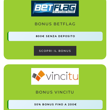
BONUS BETFLAG
800€ SENZA DEPOSITO
SCOPRI IL BONUS
BONUS VINCITU
50% BONUS FINO A 200€