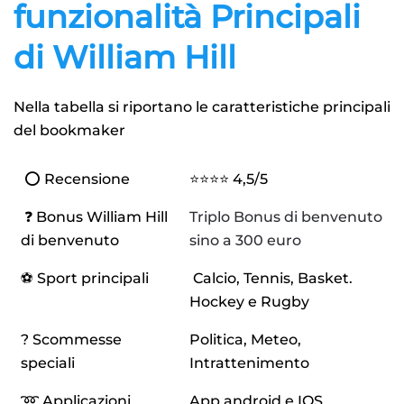
funzionalità Principali
di William Hill
Nella tabella si riportano le caratteristiche principali
del bookmaker
Recensione
⭐⭐⭐⭐ 4,5/5
⭕
Bonus William Hill
Triplo Bonus di benvenuto
❓
di benvenuto
sino a 300 euro
⚽️ Sport principali
Calcio, Tennis, Basket.
Hockey e Rugby
? Scommesse
Politica, Meteo,
speciali
Intrattenimento
Applicazioni
App android e IOS
➿