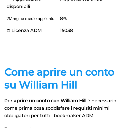
disponibili
8%
?Margine medio applicato
Licenza ADM
15038
⚖️
Come aprire un conto
su William Hill
Per
aprire un conto con William Hill
è necessario
come prima cosa soddisfare i requisiti minimi
obbligatori per tutti i bookmaker ADM.