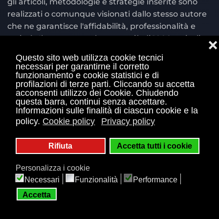
gli articoli, metodologie e strategie inserite sono
realizzati o comunque visionati dallo stesso autore
che ne garantisce l'affidabilità, professionalità e
serietà. Il nostro portale conta più di 1000 articoli
❌
che potere filtrare per categorie, tag oppure
Questo sito web utilizza cookie tecnici
cercare per parola chiave nel motore di ricerca
necessari per garantirne il corretto
situato in alto a destra.
funzionamento e cookie statistici e di
profilazioni di terze parti. Cliccando su accetta
acconsenti utilizzo dei Cookie. Chiudendo
© Copyright 2004 - 2026 Bettingexchange.net è
questa barra, continui senza accettare.
Informazioni sulle finalità di ciascun cookie e la
sito ufficiale Betting Exchange® con marchio
policy.
Cookie policy
Privacy policy
registrato e di proprietà di Gianluca Landi Piva
01460210113 e piva 03835590542 E' vietata qualsiasi
Rifiuta
Accetta tutti i cookie
duplicazione, plagio e utilizzo dei contenuti
presenti nel sito. Il gioco è vietato ai minori di 18
Personalizza i cookie
anni e può causare dipendenza patologica.
Necessari
Funzionalità
Performance
Informati sulle probabilità di vincita e sul
Accetta
regolamento del gioco sul sito ADM .
Mappa Sito
Betting Exchange
-
Privacy Policy
-
Cookie Policy