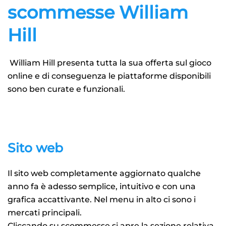
scommesse William
Hill
William Hill presenta tutta la sua offerta sul gioco
online e di conseguenza le piattaforme disponibili
sono ben curate e funzionali.
Sito web
Il sito web completamente aggiornato qualche
anno fa è adesso semplice, intuitivo e con una
grafica accattivante. Nel menu in alto ci sono i
mercati principali.
Cliccando su scommesse si apre la sezione relativa.