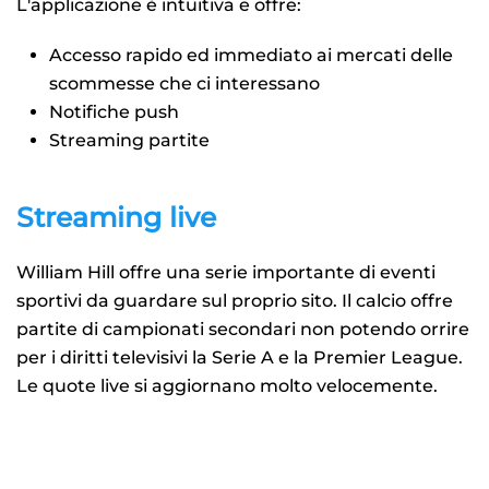
L'applicazione è intuitiva e offre:
Accesso rapido ed immediato ai mercati delle
scommesse che ci interessano
Notifiche push
Streaming partite
Streaming live
William Hill offre una serie importante di eventi
sportivi da guardare sul proprio sito. Il calcio offre
partite di campionati secondari non potendo orrire
per i diritti televisivi la Serie A e la Premier League.
Le quote live si aggiornano molto velocemente.