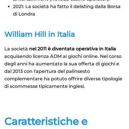
2021: La società ha fatto il delisting dalla Borsa
di Londra
William Hill in Italia
La società
nel 2011 è diventata operativa in Italia
acquisendo licenza ADM ai giochi online. Nel corso
degli anni ha aumentato la sua offerta di giochi e
dal 2013 con l'apertura del palinsesto
complementare ha potuto offrire diverse tipologie
di scommesse tipicamente inglesi.
Caratteristiche e