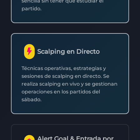
sencilla sin tener que estudiar el
partido.
Scalping en Directo
Técnicas operativas, estrategias y
sesiones de scalping en directo. Se
realiza scalping en vivo y se gestionan
operaciones en los partidos del
sábado.
Alert Goal & Entrada por