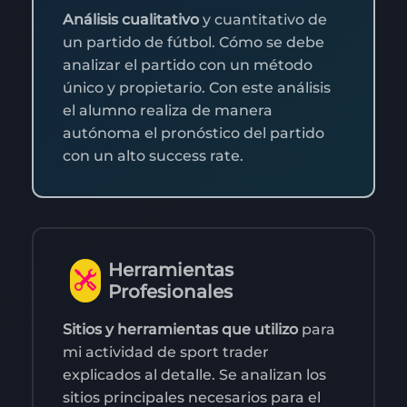
Análisis cualitativo
y cuantitativo de
un partido de fútbol. Cómo se debe
analizar el partido con un método
único y propietario. Con este análisis
el alumno realiza de manera
autónoma el pronóstico del partido
con un alto success rate.
Herramientas
Profesionales
Sitios y herramientas que utilizo
para
mi actividad de sport trader
explicados al detalle. Se analizan los
sitios principales necesarios para el