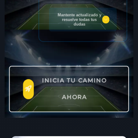
indispensables para
este trabajo y lo
Mantente actualizado y
resuelve todas tus
facilita
dudas
enormemente.
El chat ha
demostrado ser una
herramienta
indispensable de
apoyo y ayuda para
el alumno, que se
INICIA TU CAMINO
siente en el centro
del proceso
AHORA
formativo. El alumno
ya no se siente "solo"
ante el monitor, sino
que se encuentra
dentro de una gran