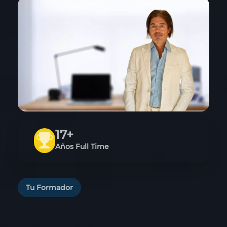
familia extendida. En
este chat se puede
realizar cualquier
tipo de pregunta
relacionada con el
trabajo del sport
trader, sitios web,
herramientas y
consejos operativos.
17+
Años Full Time
Tu Formador