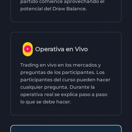
partido comience aprovechando el
potencial del Draw Balance.
Operativa en Vivo
Trading en vivo en los mercados y
preguntas de los participantes. Los
participantes del curso pueden hacer
cualquier pregunta. Durante la
operativa real se explica paso a paso
lo que se debe hacer.