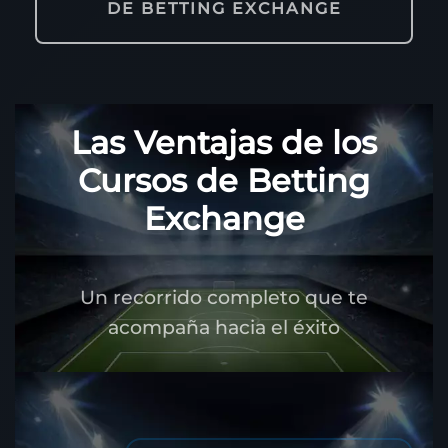
DE BETTING EXCHANGE
Las Ventajas de los
Cursos de Betting
Exchange
Un recorrido completo que te
acompaña hacia el éxito