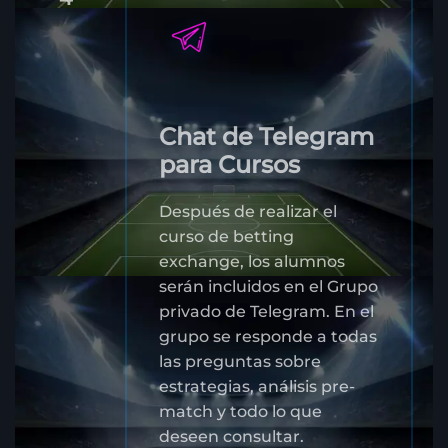
Ladder se debe
interacción directa.
manera, cómo leer
comprender la
Las preguntas y la
los gráficos de
psicología de los
interacción directa
barras, el Goal Trend,
demás operadores,
son la base del
la Dynamic Line
reflejada a través de
aprendizaje.
Stats y cómo
Chat de Telegram
las propuestas de
construir estrategias
"back" y "lay"
para Cursos
rentables. Esta
introducidas.
herramienta fue
Minimizar el riesgo y
Después de realizar el
creada
maximizar el
curso de betting
principalmente para
beneficio es la base
exchange, los alumnos
mi propia operativa,
de la que partir.
serán incluidos en el Grupo
pero también para
privado de Telegram. En el
facilitar y simplificar
grupo se responde a todas
lo mostrado durante
las preguntas sobre
mis cursos.
estrategias, análisis pre-
ScoreTrend posee
match y todo lo que
todas las
deseen consultar.
herramientas