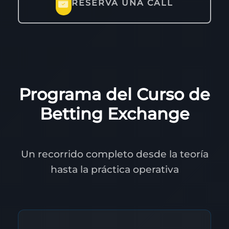
RESERVA UNA CALL
Programa del Curso de
Betting Exchange
Un recorrido completo desde la teoría
hasta la práctica operativa