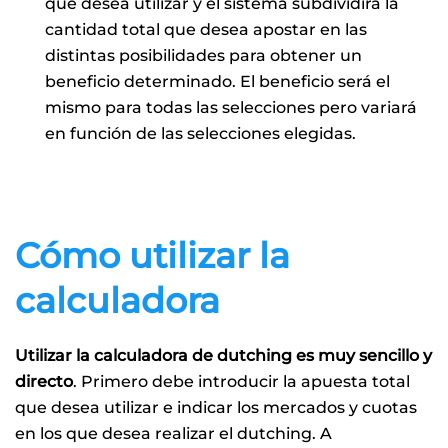
que desea utilizar y el sistema subdividirá la
cantidad total que desea apostar en las
distintas posibilidades para obtener un
beneficio determinado. El beneficio será el
mismo para todas las selecciones pero variará
en función de las selecciones elegidas.
Cómo utilizar la
calculadora
Utilizar la calculadora de dutching es muy sencillo y
directo
. Primero debe introducir la apuesta total
que desea utilizar e indicar los mercados y cuotas
en los que desea realizar el dutching. A