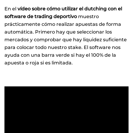
En el
vídeo sobre cómo utilizar el dutching con el
software de trading deportivo
muestro
prácticamente cómo realizar apuestas de forma
automática. Primero hay que seleccionar los
mercados y comprobar que hay liquidez suficiente
para colocar todo nuestro stake. El software nos
ayuda con una barra verde si hay el 100% de la
apuesta o roja si es limitada.