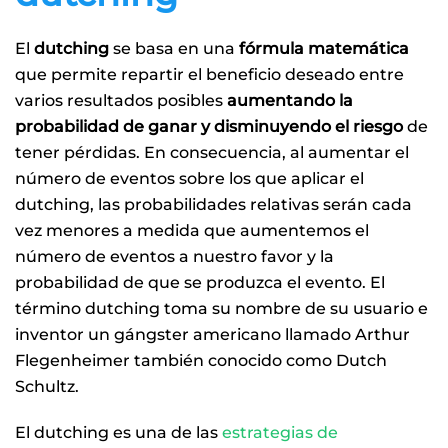
Estadísticas que deben utilizarse
El
dutching
se basa en una
fórmula matemática
que permite repartir el beneficio deseado entre
Opciones de Dutching
varios resultados posibles
aumentando la
probabilidad de ganar y disminuyendo el riesgo
de
Cómo utilizar la calculadora
tener pérdidas. En consecuencia, al aumentar el
número de eventos sobre los que aplicar el
Dutching&nbsp;progresivo
dutching, las probabilidades relativas serán cada
vez menores a medida que aumentemos el
Vídeo dutching
número de eventos a nuestro favor y la
probabilidad de que se produzca el evento. El
FAQ Dutching
término dutching toma su nombre de su usuario e
inventor un gángster americano llamado Arthur
Flegenheimer también conocido como Dutch
Schultz.
El dutching es una de las
estrategias de