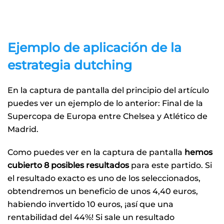
Ejemplo de aplicación de la
estrategia dutching
En la captura de pantalla del principio del artículo
puedes ver un ejemplo de lo anterior: Final de la
Supercopa de Europa entre Chelsea y Atlético de
Madrid.
Como puedes ver en la captura de pantalla
hemos
cubierto 8 posibles resultados
para este partido. Si
el resultado exacto es uno de los seleccionados,
obtendremos un beneficio de unos 4,40 euros,
habiendo invertido 10 euros, ¡así que una
rentabilidad del 44%! Si sale un resultado