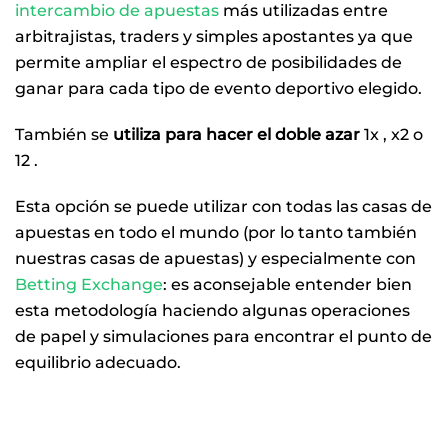
intercambio de apuestas
más utilizadas entre
arbitrajistas, traders y simples apostantes ya que
permite ampliar el espectro de posibilidades de
ganar para cada tipo de evento deportivo elegido.
También se
utiliza para hacer el doble azar
1x , x2 o
12 .
Esta opción se puede utilizar con todas las casas de
apuestas en todo el mundo (por lo tanto también
nuestras casas de apuestas) y especialmente con
Betting Exchange
: es aconsejable entender bien
esta metodología haciendo algunas operaciones
de papel y simulaciones para encontrar el punto de
equilibrio adecuado.