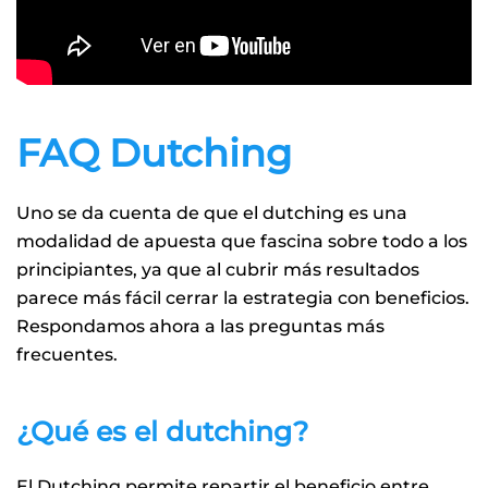
FAQ Dutching
Uno se da cuenta de que el dutching es una
modalidad de apuesta que fascina sobre todo a los
principiantes, ya que al cubrir más resultados
parece más fácil cerrar la estrategia con beneficios.
Respondamos ahora a las preguntas más
frecuentes.
¿Qué es el dutching?
El Dutching permite repartir el beneficio entre