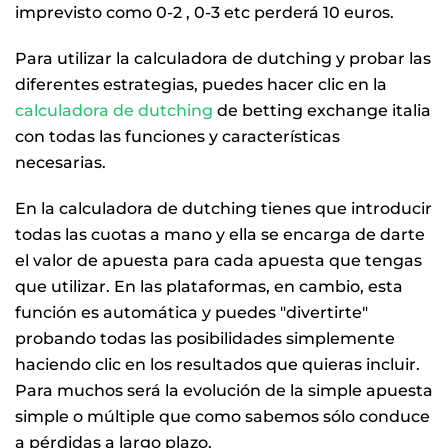
imprevisto como 0-2 , 0-3 etc perderá 10 euros.
Para utilizar la calculadora de dutching y probar las
diferentes estrategias, puedes hacer clic en la
calculadora de dutching
de betting exchange italia
con todas las funciones y características
necesarias.
En la calculadora de dutching tienes que introducir
todas las cuotas a mano y ella se encarga de darte
el valor de apuesta para cada apuesta que tengas
que utilizar. En las plataformas, en cambio, esta
función es automática y puedes "divertirte"
probando todas las posibilidades simplemente
haciendo clic en los resultados que quieras incluir.
Para muchos será la evolución de la simple apuesta
simple o múltiple que como sabemos sólo conduce
a pérdidas a largo plazo.