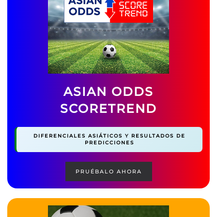
ASIAN ODDS
SCORETREND
DIFERENCIALES ASIÁTICOS Y RESULTADOS DE
PREDICCIONES
PRUÉBALO AHORA