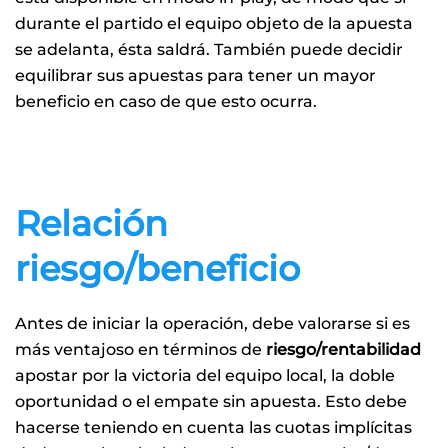
durante el partido el equipo objeto de la apuesta
se adelanta, ésta saldrá. También puede decidir
equilibrar sus apuestas para tener un mayor
beneficio en caso de que esto ocurra.
Relación
riesgo/beneficio
Antes de iniciar la operación, debe valorarse si es
más ventajoso en términos de
riesgo/rentabilidad
apostar por la victoria del equipo local, la doble
oportunidad o el empate sin apuesta. Esto debe
hacerse teniendo en cuenta las cuotas implícitas