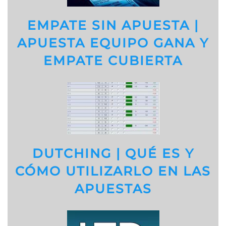
EMPATE SIN APUESTA |
APUESTA EQUIPO GANA Y
EMPATE CUBIERTA
DUTCHING | QUÉ ES Y
CÓMO UTILIZARLO EN LAS
APUESTAS