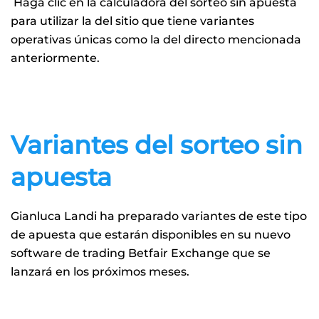
Haga clic en la calculadora del sorteo sin apuesta
para utilizar la del sitio que tiene variantes
operativas únicas como la del directo mencionada
anteriormente.
Variantes del sorteo sin
apuesta
Gianluca Landi ha preparado variantes de este tipo
de apuesta que estarán disponibles en su nuevo
software de trading Betfair Exchange que se
lanzará en los próximos meses.