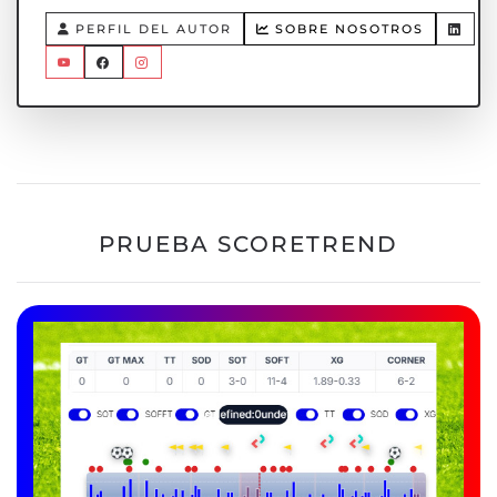
PERFIL DEL AUTOR
SOBRE NOSOTROS
PRUEBA SCORETREND