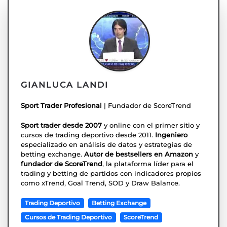
GIANLUCA LANDI
Sport Trader Profesional
| Fundador de ScoreTrend
Sport trader desde 2007
y online con el primer sitio y
cursos de trading deportivo desde 2011.
Ingeniero
especializado en análisis de datos y estrategias de
betting exchange.
Autor de bestsellers en Amazon
y
fundador de ScoreTrend
, la plataforma líder para el
trading y betting de partidos con indicadores propios
como xTrend, Goal Trend, SOD y Draw Balance.
Trading Deportivo
Betting Exchange
Cursos de Trading Deportivo
ScoreTrend