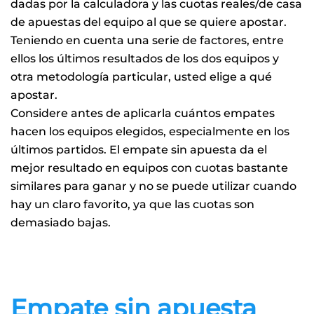
dadas por la calculadora y las cuotas reales/de casa
de apuestas del equipo al que se quiere apostar.
Teniendo en cuenta una serie de factores, entre
ellos los últimos resultados de los dos equipos y
otra metodología particular, usted elige a qué
apostar.
Considere antes de aplicarla cuántos empates
hacen los equipos elegidos, especialmente en los
últimos partidos. El empate sin apuesta da el
mejor resultado en equipos con cuotas bastante
similares para ganar y no se puede utilizar cuando
hay un claro favorito, ya que las cuotas son
demasiado bajas.
Empate sin apuesta