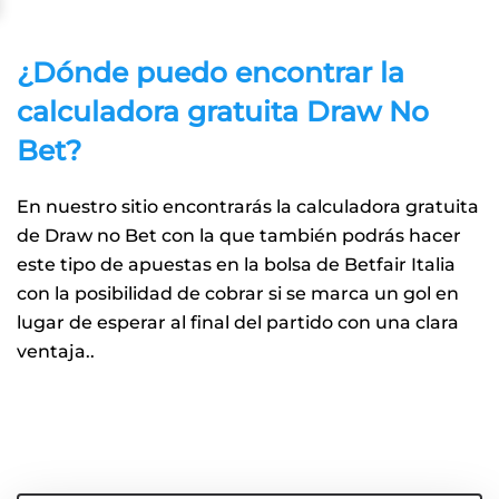
¿Dónde puedo encontrar la
calculadora gratuita Draw No
Bet?
En nuestro sitio encontrarás la calculadora gratuita
de Draw no Bet con la que también podrás hacer
este tipo de apuestas en la bolsa de Betfair Italia
con la posibilidad de cobrar si se marca un gol en
lugar de esperar al final del partido con una clara
ventaja..