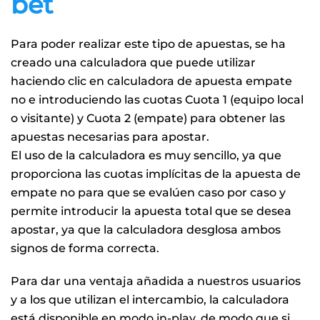
bet
Para poder realizar este tipo de apuestas, se ha
creado una calculadora que puede utilizar
haciendo clic en calculadora de apuesta empate
no e introduciendo las cuotas Cuota 1 (equipo local
o visitante) y Cuota 2 (empate) para obtener las
apuestas necesarias para apostar.
El uso de la calculadora es muy sencillo, ya que
proporciona las cuotas implícitas de la apuesta de
empate no para que se evalúen caso por caso y
permite introducir la apuesta total que se desea
apostar, ya que la calculadora desglosa ambos
signos de forma correcta.
Para dar una ventaja añadida a nuestros usuarios
y a los que utilizan el intercambio, la calculadora
está disponible en modo in-play, de modo que si